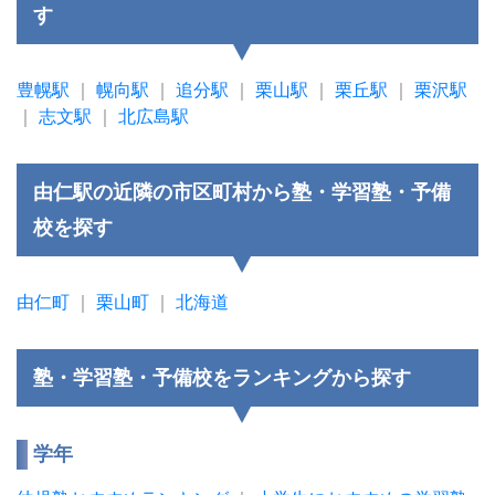
す
豊幌駅
｜
幌向駅
｜
追分駅
｜
栗山駅
｜
栗丘駅
｜
栗沢駅
｜
志文駅
｜
北広島駅
由仁駅の近隣の市区町村から塾・学習塾・予備
校を探す
由仁町
｜
栗山町
｜
北海道
塾・学習塾・予備校をランキングから探す
学年