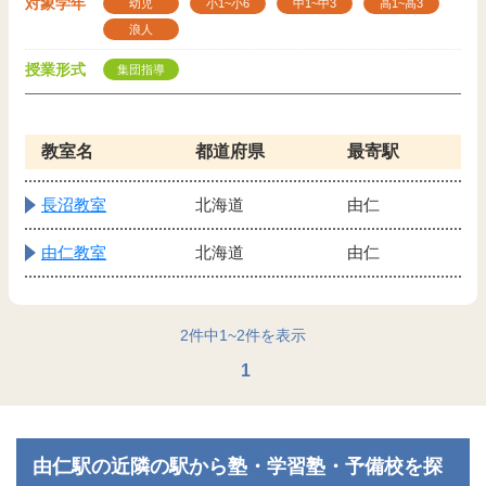
対象学年
幼児
小1~小6
中1~中3
高1~高3
浪人
授業形式
集団指導
教室名
都道府県
最寄駅
長沼教室
北海道
由仁
由仁教室
北海道
由仁
2
件中
1
~
2
件を表示
1
由仁駅の近隣の駅から塾・学習塾・予備校を探