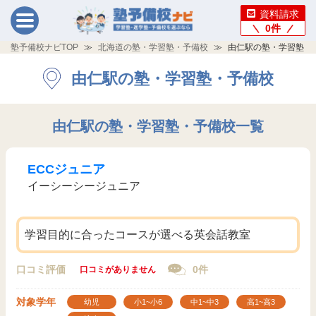
資料請求
0
件
塾予備校ナビTOP
北海道の塾・学習塾・予備校
由仁駅の塾・学習塾・
由仁駅の塾・学習塾・予備校
由仁駅の塾・学習塾・予備校一覧
ECCジュニア
イーシーシージュニア
学習目的に合ったコースが選べる英会話教室
口コミ評価
0件
口コミがありません
対象学年
幼児
小1~小6
中1~中3
高1~高3