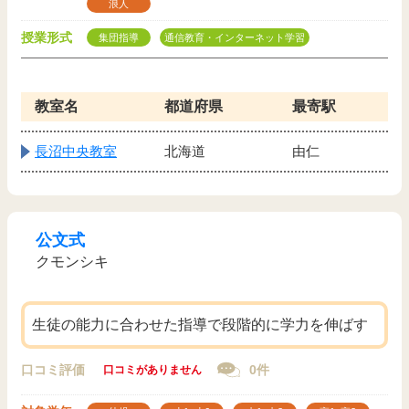
浪人
授業形式
集団指導
通信教育・インターネット学習
教室名
都道府県
最寄駅
長沼中央教室
北海道
由仁
公文式
クモンシキ
生徒の能力に合わせた指導で段階的に学力を伸ばす
口コミ評価
0件
口コミがありません