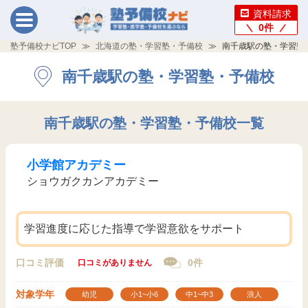
資料請求
0
件
塾予備校ナビTOP
北海道の塾・学習塾・予備校
南千歳駅の塾・学習塾
南千歳駅の塾・学習塾・予備校
南千歳駅の塾・学習塾・予備校一覧
小学館アカデミー
ショウガクカンアカデミー
学習進度に応じた指導で学習意欲をサポート
口コミ評価
0件
口コミがありません
対象学年
幼児
小1~小6
中1~中3
浪人