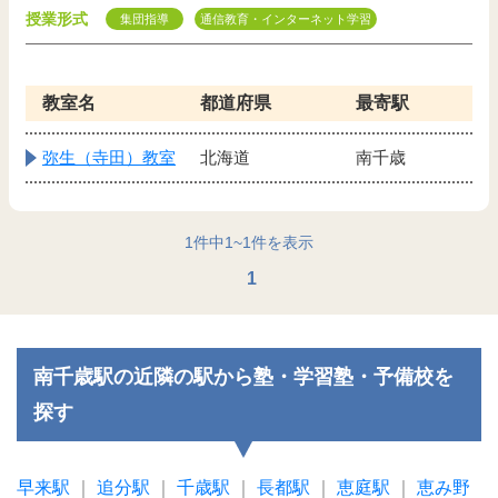
授業形式
集団指導
通信教育・インターネット学習
教室名
都道府県
最寄駅
弥生（寺田）教室
北海道
南千歳
1
件中
1
~
1
件を表示
1
南千歳駅の近隣の駅から塾・学習塾・予備校を
探す
早来駅
｜
追分駅
｜
千歳駅
｜
長都駅
｜
恵庭駅
｜
恵み野