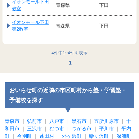
イオンモール下田
青森県
下田
教室
イオンモール下田
青森県
下田
第2教室
4
件中
1
~
4
件を表示
1
おいらせ町の近隣の市区町村から塾・学習塾・
予備校を探す
青森市
｜
弘前市
｜
八戸市
｜
黒石市
｜
五所川原市
｜
十
和田市
｜
三沢市
｜
むつ市
｜
つがる市
｜
平川市
｜
平内
町
｜
今別町
｜
蓬田村
｜
外ヶ浜町
｜
鰺ヶ沢町
｜
深浦町