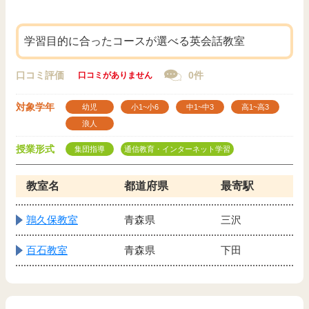
学習目的に合ったコースが選べる英会話教室
口コミ評価
0件
口コミがありません
対象学年
幼児
小1~小6
中1~中3
高1~高3
浪人
授業形式
集団指導
通信教育・インターネット学習
教室名
都道府県
最寄駅
鶉久保教室
青森県
三沢
百石教室
青森県
下田