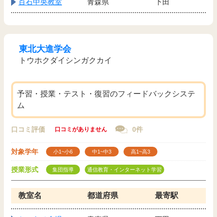
百石中央教室
青森県
下田
東北大進学会
トウホクダイシンガクカイ
予習・授業・テスト・復習のフィードバックシステ
ム
口コミ評価
0件
口コミがありません
対象学年
小1~小6
中1~中3
高1~高3
授業形式
集団指導
通信教育・インターネット学習
教室名
都道府県
最寄駅