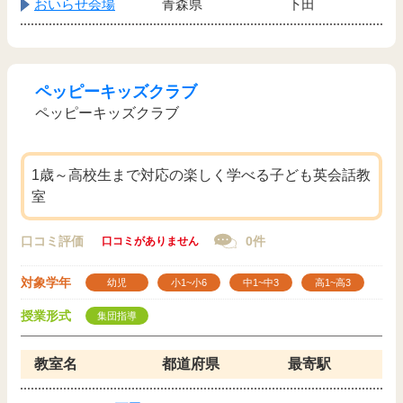
おいらせ会場
青森県
下田
ペッピーキッズクラブ
ペッピーキッズクラブ
1歳～高校生まで対応の楽しく学べる子ども英会話教
室
口コミ評価
0件
口コミがありません
対象学年
幼児
小1~小6
中1~中3
高1~高3
授業形式
集団指導
教室名
都道府県
最寄駅