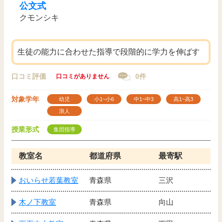
公文式
クモンシキ
生徒の能力に合わせた指導で段階的に学力を伸ばす
口コミ評価
0件
口コミがありません
対象学年
幼児
小1~小6
中1~中3
高1~高3
浪人
授業形式
集団指導
教室名
都道府県
最寄駅
おいらせ若葉教室
青森県
三沢
木ノ下教室
青森県
向山