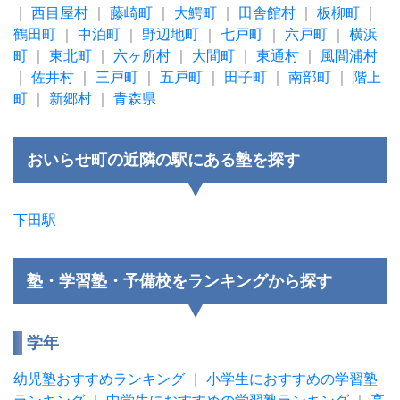
｜
西目屋村
｜
藤崎町
｜
大鰐町
｜
田舎館村
｜
板柳町
｜
鶴田町
｜
中泊町
｜
野辺地町
｜
七戸町
｜
六戸町
｜
横浜
町
｜
東北町
｜
六ヶ所村
｜
大間町
｜
東通村
｜
風間浦村
｜
佐井村
｜
三戸町
｜
五戸町
｜
田子町
｜
南部町
｜
階上
町
｜
新郷村
｜
青森県
おいらせ町の近隣の駅にある塾を探す
下田駅
塾・学習塾・予備校をランキングから探す
学年
幼児塾おすすめランキング
｜
小学生におすすめの学習塾