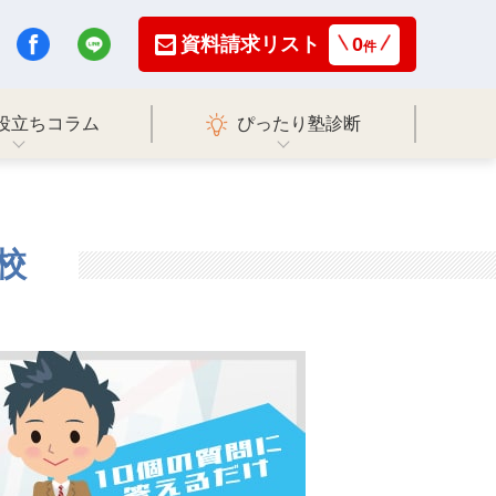
資料請求リスト
0
件
役立ちコラム
ぴったり塾診断
校