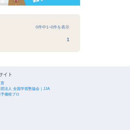
0
件中
1
~
0
件を表示
1
サイト
教育
団法人 全国学習塾協会｜JJA
部予備校プロ