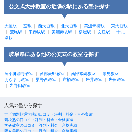
公文式大井教室の近隣の駅にある塾を探す
大垣駅
｜
室駅
｜
西大垣駅
｜
北大垣駅
｜
美濃青柳駅
｜
東大垣駅
｜
荒尾駅
｜
東赤坂駅
｜
美濃赤坂駅
｜
横屋駅
｜
友江駅
｜
十九
条駅
岐阜県にある他の公文式の教室を探す
茜部神清寺教室
｜
茜部菱野教室
｜
茜部本郷教室
｜
厚見教室
｜
あらまち教室
｜
粟野西教室
｜
市橋教室
｜
岩井教室
｜
岩田教室
｜
岩野田教室
人気の塾から探す
ナビ個別指導学院の口コミ・評判・料金・合格実績
若松塾の口コミ・評判・料金・合格実績
学研教室の口コミ・評判・料金・合格実績
明光義塾の口コミ・評判・料金・合格実績