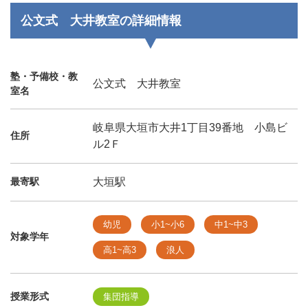
公文式 大井教室の詳細情報
塾・予備校・教
公文式 大井教室
室名
岐阜県大垣市大井1丁目39番地 小島ビ
住所
ル2Ｆ
最寄駅
大垣駅
幼児
小1~小6
中1~中3
対象学年
高1~高3
浪人
授業形式
集団指導