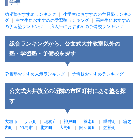
学年
幼児塾おすすめランキング
｜
小学生におすすめの学習塾ランキン
グ
｜
中学生におすすめの学習塾ランキング
｜
高校生におすすめ
の学習塾ランキング
｜
浪人生におすすめの予備校ランキング
総合ランキングから、公文式大井教室以外の
塾・学習塾・予備校を探す
学習塾おすすめ人気ランキング
｜
予備校おすすめランキング
公文式大井教室の近隣の市区町村にある塾を探
す
大垣市
｜
安八町
｜
瑞穂市
｜
神戸町
｜
養老町
｜
垂井町
｜
輪之
内町
｜
羽島市
｜
北方町
｜
大野町
｜
関ケ原町
｜
笠松町