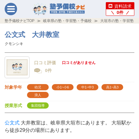
資料請求
0
件
塾予備校ナビTOP
岐阜県の塾・学習塾・予備校
大垣市の塾・学習塾・
公文式 大井教室
クモンシキ
口コミ評価
口コミがありません
0件
対象学年
幼児
小1~小6
中1~中3
高1~高3
浪人
授業形式
集団指導
公文式
大井教室は、岐阜県大垣市にあります。 大垣駅か
ら徒歩29分の場所にあります。