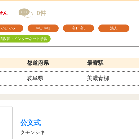
0件
せん
小1~小6
中1~中3
高1~高3
浪人
信教育・インターネット学習
都道府県
最寄駅
岐阜県
美濃青柳
公文式
クモンシキ