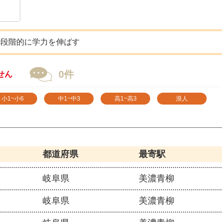
で段階的に学力を伸ばす
0件
せん
小1~小6
中1~中3
高1~高3
浪人
都道府県
最寄駅
岐阜県
美濃青柳
岐阜県
美濃青柳