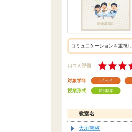
コミュニケーションを重視
口コミ評価
対象学年
小1~小6
授業形式
個別指導
教室名
大垣南校