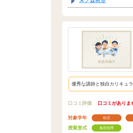
禾ノ森教室
優秀な講師と独自カリキュ
口コミ評価
口コミがありま
対象学年
幼児
授業形式
集団指導