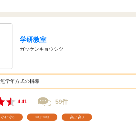
学研教室
ガッケンキョウシツ
た無学年方式の指導
59件
4.41
小1~小6
中1~中3
高1~高3