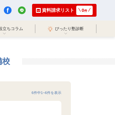
資料請求リスト
0
件
役立ちコラム
ぴったり塾診断
備校
6
件中
1
~
6
件を表示