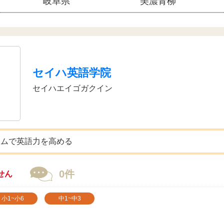
岐阜県
美濃青柳
セイハ英語学院
セイハエイゴガクイン
ラムで英語力を高める
0件
せん
小1~小6
中1~中3