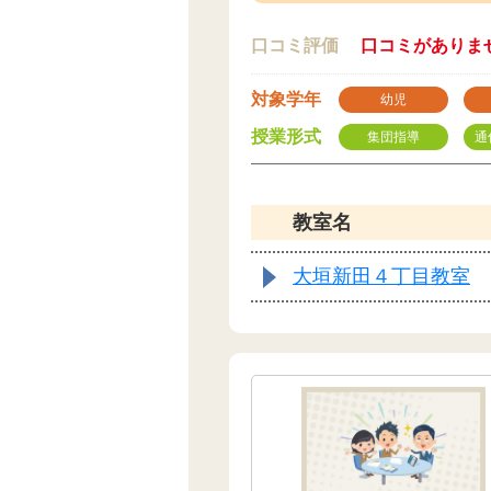
口コミ評価
口コミがありま
対象学年
幼児
授業形式
集団指導
通
教室名
大垣新田４丁目教室