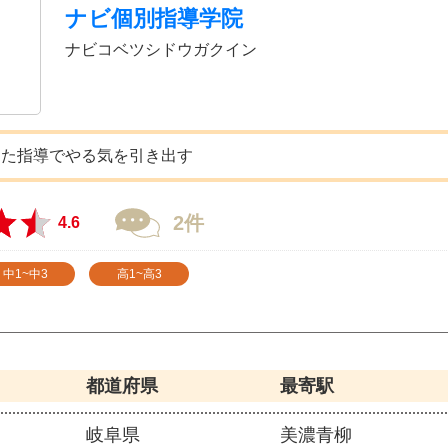
ナビ個別指導学院
ナビコベツシドウガクイン
した指導でやる気を引き出す
2件
4.6
中1~中3
高1~高3
都道府県
最寄駅
岐阜県
美濃青柳