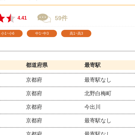
59件
4.41
小1~小6
中1~中3
高1~高3
都道府県
最寄駅
京都府
最寄駅なし
京都府
北野白梅町
京都府
今出川
京都府
最寄駅なし
京都府
最寄駅なし