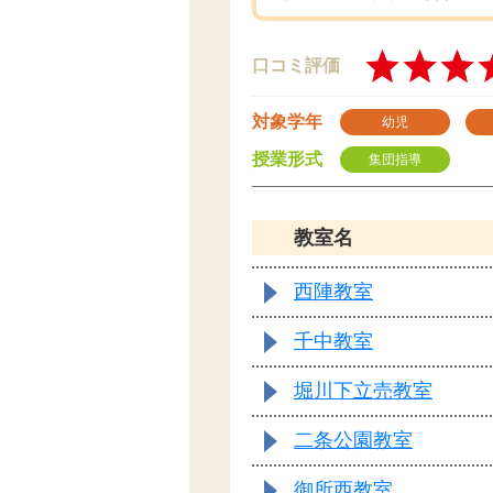
口コミ評価
対象学年
幼児
授業形式
集団指導
教室名
西陣教室
千中教室
堀川下立売教室
二条公園教室
御所西教室