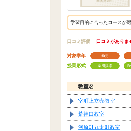
学習目的に合ったコースが
口コミ評価
口コミがありま
対象学年
幼児
授業形式
集団指導
通
教室名
室町上立売教室
荒神口教室
河原町丸太町教室