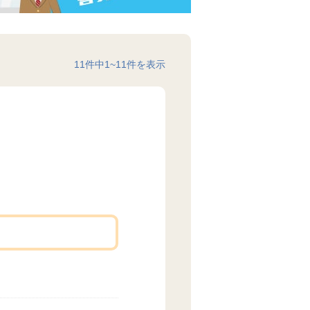
11
件中
1
~
11
件を表示