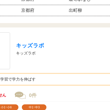
京都府
出町柳
キッズラボ
キッズラボ
な学習で学力を伸ばす
0件
せん
小1~小6
中1~中3