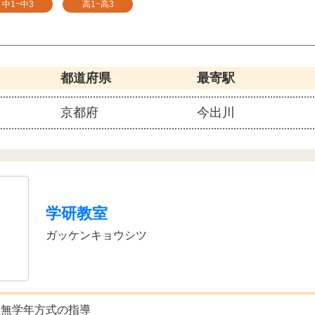
中1~中3
高1~高3
都道府県
最寄駅
京都府
今出川
学研教室
ガッケンキョウシツ
た無学年方式の指導