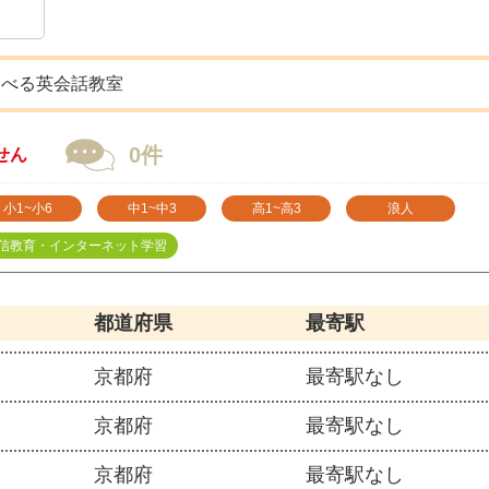
選べる英会話教室
0件
せん
小1~小6
中1~中3
高1~高3
浪人
信教育・インターネット学習
都道府県
最寄駅
京都府
最寄駅なし
京都府
最寄駅なし
京都府
最寄駅なし