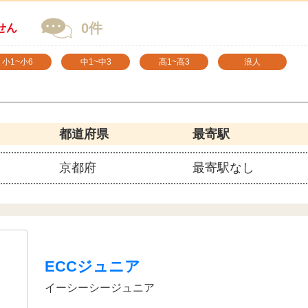
0件
せん
小1~小6
中1~中3
高1~高3
浪人
都道府県
最寄駅
京都府
最寄駅なし
ECCジュニア
イーシーシージュニア