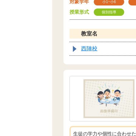
対象学年
小1~小6
授業形式
個別指導
教室名
西陣校
生徒の学力や個性に合わせ