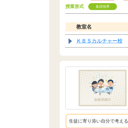
授業形式
集団指導
教室名
ＫＢＳカルチャー校
生徒に寄り添い自分で考え