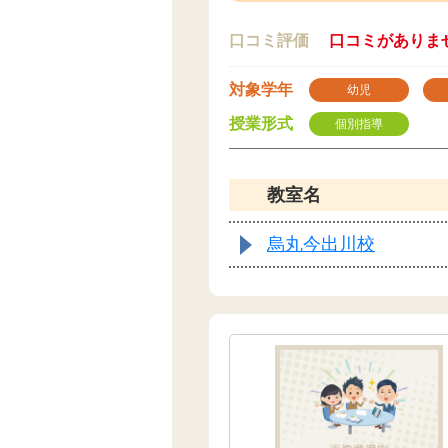
口コミ評価
口コミがありま
対象学年
幼児
授業形式
個別指導
教室名
烏丸今出川校