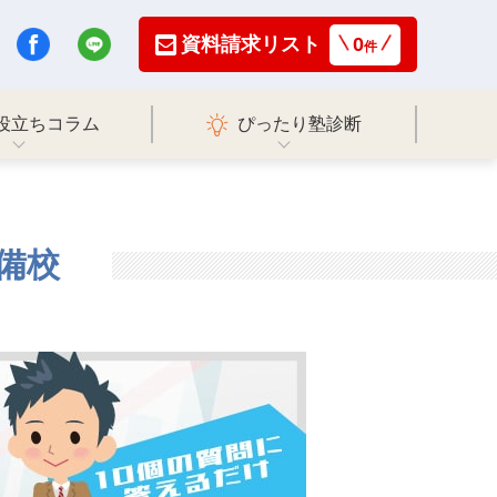
資料請求リスト
0
件
役立ちコラム
ぴったり塾診断
備校