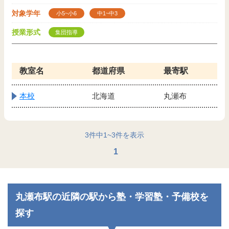
対象学年
小5~小6
中1~中3
授業形式
集団指導
教室名
都道府県
最寄駅
本校
北海道
丸瀬布
3
件中
1
~
3
件を表示
1
丸瀬布駅の近隣の駅から塾・学習塾・予備校を
探す