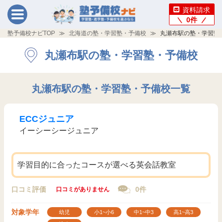
資料請求
0
件
塾予備校ナビTOP
北海道の塾・学習塾・予備校
丸瀬布駅の塾・学習塾
丸瀬布駅の塾・学習塾・予備校
丸瀬布駅の塾・学習塾・予備校一覧
ECCジュニア
イーシーシージュニア
学習目的に合ったコースが選べる英会話教室
口コミ評価
0件
口コミがありません
対象学年
幼児
小1~小6
中1~中3
高1~高3