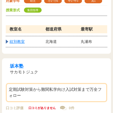
対象学年
幼児
小1~小6
中1~中3
高1
授業形式
集団指導
教室名
都道府県
最寄駅
紋別教室
北海道
丸瀬布
坂本塾
サカモトジュク
定期試験対策から難関私学向け入試対策まで万全フ
ォロー
口コミ評価
0件
口コミがありません