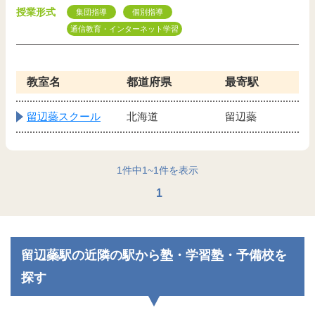
授業形式
集団指導
個別指導
通信教育・インターネット学習
教室名
都道府県
最寄駅
留辺蘂スクール
北海道
留辺蘂
1
件中
1
~
1
件を表示
1
留辺蘂駅の近隣の駅から塾・学習塾・予備校を
探す