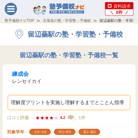
資料請求
0
件
塾予備校ナビTOP
北海道の塾・学習塾・予備校
留辺蘂駅の塾・学習塾
留辺蘂駅の塾・学習塾・予備校
留辺蘂駅の塾・学習塾・予備校一覧
練成会
レンセイカイ
理解度プリントを実施し理解するまでとことん指導
口コミ評価
1件
4.2
対象学年
小3~小6
中1~中3
高1~高3