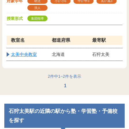
対象学年
幼児
小1~小6
中1~中3
高1~高3
浪人
授業形式
集団指導
教室名
都道府県
最寄駅
太美中央教室
北海道
石狩太美
2
件中
1
~
2
件を表示
1
石狩太美駅の近隣の駅から塾・学習塾・予備校
を探す