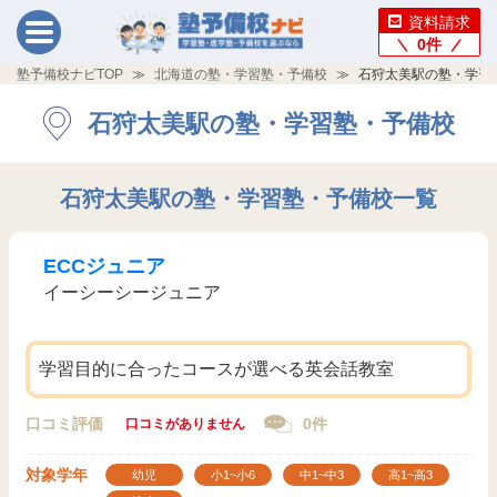
資料請求
0
件
塾予備校ナビTOP
北海道の塾・学習塾・予備校
石狩太美駅の塾・学習
石狩太美駅の塾・学習塾・予備校
石狩太美駅の塾・学習塾・予備校一覧
ECCジュニア
イーシーシージュニア
学習目的に合ったコースが選べる英会話教室
口コミ評価
0件
口コミがありません
対象学年
幼児
小1~小6
中1~中3
高1~高3