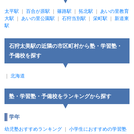
太平駅
｜
百合が原駅
｜
篠路駅
｜
拓北駅
｜
あいの里教育
大駅
｜
あいの里公園駅
｜
石狩当別駅
｜
栄町駅
｜
新道東
駅
石狩太美駅の近隣の市区町村から塾・学習塾・
予備校を探す
｜
北海道
塾・学習塾・予備校をランキングから探す
学年
幼児塾おすすめランキング
｜
小学生におすすめの学習塾