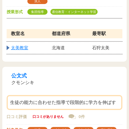
浪人
授業形式
集団指導
通信教育・インターネット学習
教室名
都道府県
最寄駅
太美教室
北海道
石狩太美
公文式
クモンシキ
生徒の能力に合わせた指導で段階的に学力を伸ばす
口コミ評価
0件
口コミがありません