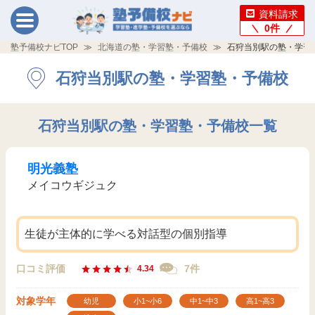
資料請求
0
件
塾予備校ナビTOP
北海道の塾・学習塾・予備校
石狩当別駅の塾・学習
石狩当別駅の塾・学習塾・予備校
石狩当別駅の塾・学習塾・予備校一覧
明光義塾
メイコウギジュク
生徒が主体的に学べる対話型の個別指導
口コミ評価
7件
4.34
対象学年
幼児
小1~小6
中1~中3
高1~高3