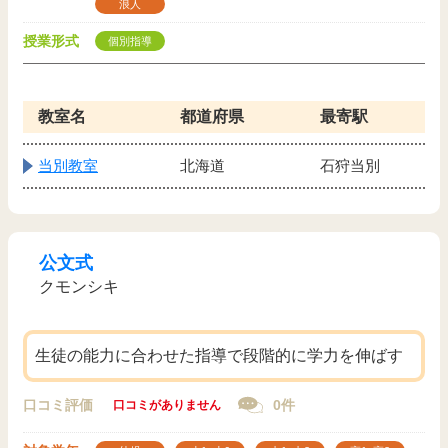
浪人
授業形式
個別指導
教室名
都道府県
最寄駅
当別教室
北海道
石狩当別
公文式
クモンシキ
生徒の能力に合わせた指導で段階的に学力を伸ばす
口コミ評価
0件
口コミがありません