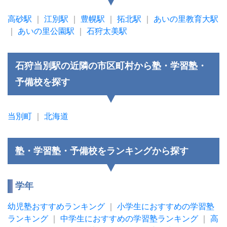
高砂駅
｜
江別駅
｜
豊幌駅
｜
拓北駅
｜
あいの里教育大駅
｜
あいの里公園駅
｜
石狩太美駅
石狩当別駅の近隣の市区町村から塾・学習塾・
予備校を探す
当別町
｜
北海道
塾・学習塾・予備校をランキングから探す
学年
幼児塾おすすめランキング
｜
小学生におすすめの学習塾
ランキング
｜
中学生におすすめの学習塾ランキング
｜
高