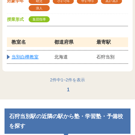
対象学年
幼児
小1~小6
中1~中3
高1~高3
浪人
授業形式
集団指導
教室名
都道府県
最寄駅
当別白樺教室
北海道
石狩当別
2
件中
1
~
2
件を表示
1
石狩当別駅の近隣の駅から塾・学習塾・予備校
を探す