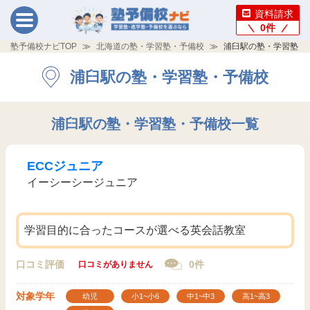
資料請求
0
件
塾予備校ナビTOP
北海道の塾・学習塾・予備校
浦臼駅の塾・学習塾・
浦臼駅の塾・学習塾・予備校
浦臼駅の塾・学習塾・予備校一覧
ECCジュニア
イーシーシージュニア
学習目的に合ったコースが選べる英会話教室
口コミ評価
0件
口コミがありません
対象学年
幼児
小1~小6
中1~中3
高1~高3