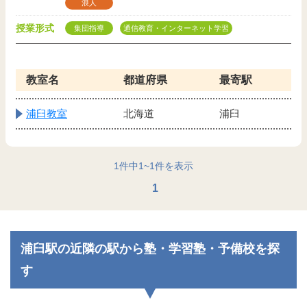
浪人
授業形式
集団指導
通信教育・インターネット学習
教室名
都道府県
最寄駅
浦臼教室
北海道
浦臼
1
件中
1
~
1
件を表示
1
浦臼駅の近隣の駅から塾・学習塾・予備校を探
す