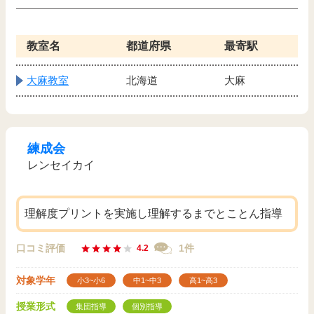
教室名
都道府県
最寄駅
大麻教室
北海道
大麻
練成会
レンセイカイ
理解度プリントを実施し理解するまでとことん指導
口コミ評価
1件
4.2
対象学年
小3~小6
中1~中3
高1~高3
授業形式
集団指導
個別指導