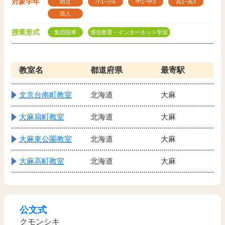
対象学年
幼児
小1~小6
中1~中3
高1~高3
浪人
授業形式
集団指導
通信教育・インターネット学習
教室名
都道府県
最寄駅
文京台南町教室
北海道
大麻
大麻扇町教室
北海道
大麻
大麻東公園教室
北海道
大麻
大麻高町教室
北海道
大麻
公文式
クモンシキ