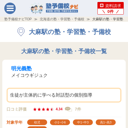
資料請求
0
件
塾予備校ナビTOP
北海道の塾・学習塾・予備校
大麻駅の塾・学習塾・
大麻駅の塾・学習塾・予備校
大麻駅の塾・学習塾・予備校一覧
明光義塾
メイコウギジュク
生徒が主体的に学べる対話型の個別指導
口コミ評価
7件
4.34
対象学年
幼児
小1~小6
中1~中3
高1~高3