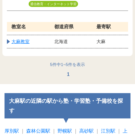
通信教育・インターネット学習
教室名
都道府県
最寄駅
大麻教室
北海道
大麻
5
件中
1
~
5
件を表示
1
大麻駅の近隣の駅から塾・学習塾・予備校を探
す
厚別駅
｜
森林公園駅
｜
野幌駅
｜
高砂駅
｜
江別駅
｜
上