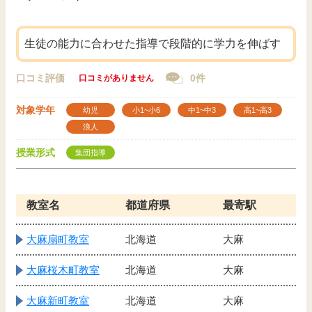
生徒の能力に合わせた指導で段階的に学力を伸ばす
口コミ評価
0件
口コミがありません
対象学年
幼児
小1~小6
中1~中3
高1~高3
浪人
授業形式
集団指導
教室名
都道府県
最寄駅
大麻扇町教室
北海道
大麻
大麻桜木町教室
北海道
大麻
大麻新町教室
北海道
大麻