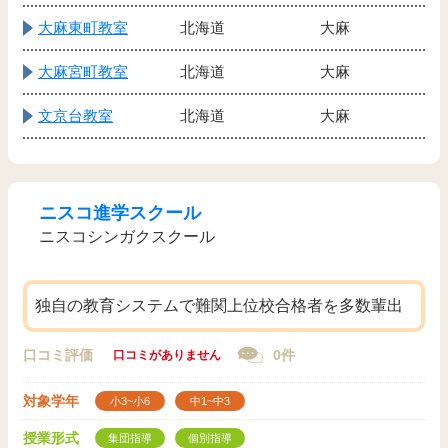
大麻東町教室
北海道
大麻
大麻宮町教室
北海道
大麻
文京台教室
北海道
大麻
ニスコ進学スクール
ニスコシンガクスクール
独自の教育システムで難関上位校合格者を多数輩出
口コミ評価
0件
口コミがありません
対象学年
小3~小6
中1~中3
授業形式
集団指導
個別指導