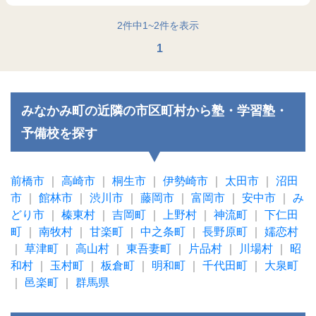
2
件中
1
~
2
件を表示
1
みなかみ町の近隣の市区町村から塾・学習塾・
予備校を探す
前橋市
｜
高崎市
｜
桐生市
｜
伊勢崎市
｜
太田市
｜
沼田
市
｜
館林市
｜
渋川市
｜
藤岡市
｜
富岡市
｜
安中市
｜
み
どり市
｜
榛東村
｜
吉岡町
｜
上野村
｜
神流町
｜
下仁田
町
｜
南牧村
｜
甘楽町
｜
中之条町
｜
長野原町
｜
嬬恋村
｜
草津町
｜
高山村
｜
東吾妻町
｜
片品村
｜
川場村
｜
昭
和村
｜
玉村町
｜
板倉町
｜
明和町
｜
千代田町
｜
大泉町
｜
邑楽町
｜
群馬県