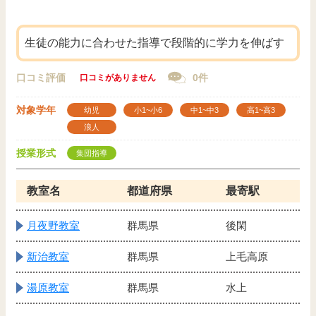
生徒の能力に合わせた指導で段階的に学力を伸ばす
口コミ評価
0件
口コミがありません
対象学年
幼児
小1~小6
中1~中3
高1~高3
浪人
授業形式
集団指導
教室名
都道府県
最寄駅
月夜野教室
群馬県
後閑
新治教室
群馬県
上毛高原
湯原教室
群馬県
水上