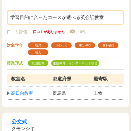
学習目的に合ったコースが選べる英会話教室
口コミ評価
0件
口コミがありません
対象学年
幼児
小1~小6
中1~中3
高1~高3
浪人
授業形式
集団指導
通信教育・インターネット学習
教室名
都道府県
最寄駅
高日向教室
群馬県
上牧
公文式
クモンシキ