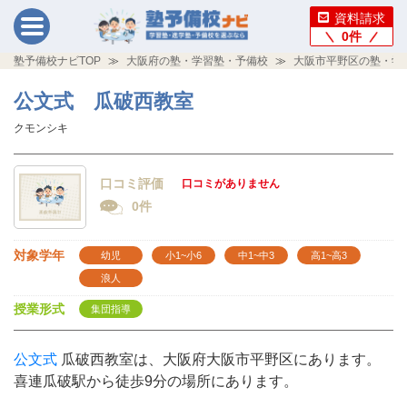
資料請求
0
件
塾予備校ナビTOP
大阪府の塾・学習塾・予備校
大阪市平野区の塾・学
公文式 瓜破西教室
クモンシキ
口コミ評価
口コミがありません
0件
対象学年
幼児
小1~小6
中1~中3
高1~高3
浪人
授業形式
集団指導
公文式
瓜破西教室は、大阪府大阪市平野区にあります。
喜連瓜破駅から徒歩9分の場所にあります。