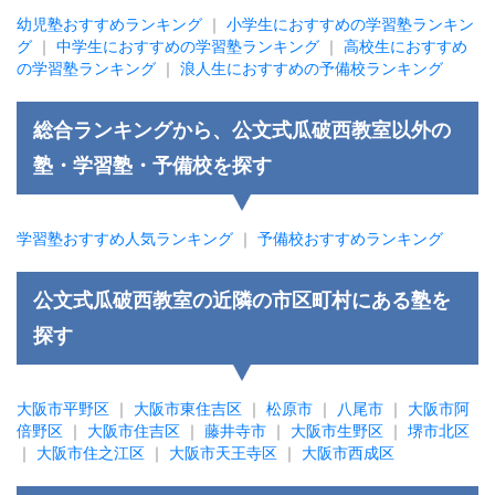
幼児塾おすすめランキング
｜
小学生におすすめの学習塾ランキン
グ
｜
中学生におすすめの学習塾ランキング
｜
高校生におすすめ
の学習塾ランキング
｜
浪人生におすすめの予備校ランキング
総合ランキングから、公文式瓜破西教室以外の
塾・学習塾・予備校を探す
学習塾おすすめ人気ランキング
｜
予備校おすすめランキング
公文式瓜破西教室の近隣の市区町村にある塾を
探す
大阪市平野区
｜
大阪市東住吉区
｜
松原市
｜
八尾市
｜
大阪市阿
倍野区
｜
大阪市住吉区
｜
藤井寺市
｜
大阪市生野区
｜
堺市北区
｜
大阪市住之江区
｜
大阪市天王寺区
｜
大阪市西成区