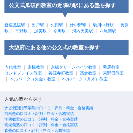
公文式瓜破西教室の近隣の駅にある塾を探す
喜連瓜破駅
｜
出戸駅
｜
矢田駅
｜
針中野駅
｜
駒川中野駅
｜
長原
駅
｜
平野駅
｜
加美駅
｜
今川駅
｜
河内天美駅
｜
八尾南駅
大阪府にある他の公文式の教室を探す
内代教室
｜
京橋教室
｜
京橋グリーンハイツ教室
｜
毛馬教室
｜
セントプレイス教室
｜
善源寺町教室
｜
高倉教室
｜
東野田教室
｜
ベルパーク（火金）教室
｜
ベルパーク（月木）教室
人気の塾から探す
ナビ個別指導学院の口コミ・評判・料金・合格実績
若松塾の口コミ・評判・料金・合格実績
学研教室の口コミ・評判・料金・合格実績
明光義塾の口コミ・評判・料金・合格実績
森塾の口コミ・評判・料金・合格実績