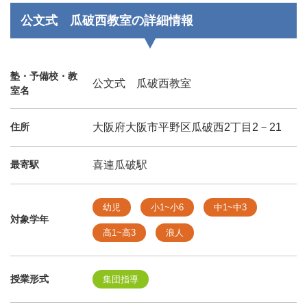
公文式 瓜破西教室の詳細情報
塾・予備校・教
公文式 瓜破西教室
室名
住所
大阪府大阪市平野区瓜破西2丁目2－21
最寄駅
喜連瓜破駅
幼児
小1~小6
中1~中3
対象学年
高1~高3
浪人
授業形式
集団指導