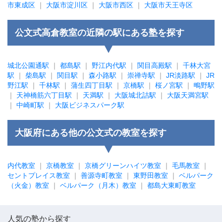
市東成区
｜
大阪市淀川区
｜
大阪市西区
｜
大阪市天王寺区
公文式高倉教室の近隣の駅にある塾を探す
城北公園通駅
｜
都島駅
｜
野江内代駅
｜
関目高殿駅
｜
千林大宮
駅
｜
柴島駅
｜
関目駅
｜
森小路駅
｜
崇禅寺駅
｜
JR淡路駅
｜
JR
野江駅
｜
千林駅
｜
蒲生四丁目駅
｜
京橋駅
｜
桜ノ宮駅
｜
鴫野駅
｜
天神橋筋六丁目駅
｜
天満駅
｜
大阪城北詰駅
｜
大阪天満宮駅
｜
中崎町駅
｜
大阪ビジネスパーク駅
大阪府にある他の公文式の教室を探す
内代教室
｜
京橋教室
｜
京橋グリーンハイツ教室
｜
毛馬教室
｜
セントプレイス教室
｜
善源寺町教室
｜
東野田教室
｜
ベルパーク
（火金）教室
｜
ベルパーク（月木）教室
｜
都島大東町教室
人気の塾から探す