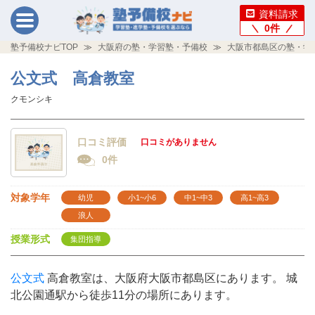
資料請求
0
件
塾予備校ナビTOP
大阪府の塾・学習塾・予備校
大阪市都島区の塾・学
公文式 高倉教室
クモンシキ
口コミ評価
口コミがありません
0件
対象学年
幼児
小1~小6
中1~中3
高1~高3
浪人
授業形式
集団指導
公文式
高倉教室は、大阪府大阪市都島区にあります。 城
北公園通駅から徒歩11分の場所にあります。