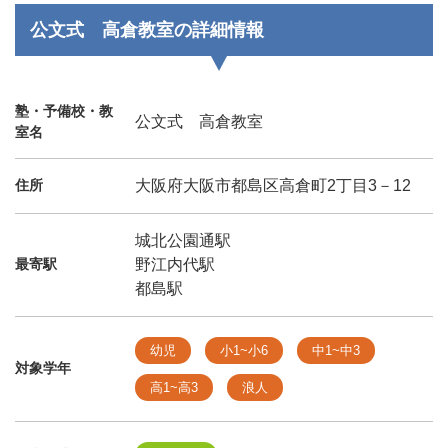
公文式 高倉教室の詳細情報
塾・予備校・教
公文式 高倉教室
室名
住所
大阪府大阪市都島区高倉町2丁目3－12
城北公園通駅
最寄駅
野江内代駅
都島駅
幼児
小1~小6
中1~中3
対象学年
高1~高3
浪人