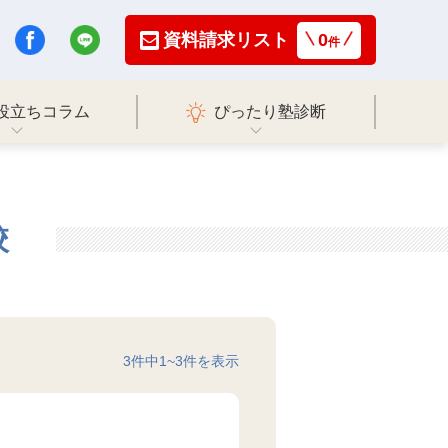
資料請求リスト
0
件
役立ちコラム
ぴったり塾診断
校
3
件中
1
~
3
件を表示