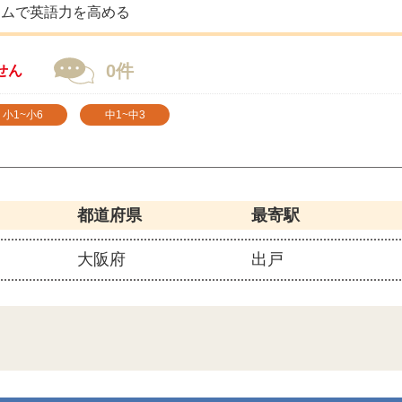
ラムで英語力を高める
0件
せん
小1~小6
中1~中3
都道府県
最寄駅
大阪府
出戸