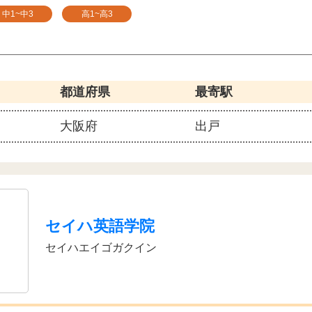
中1~中3
高1~高3
都道府県
最寄駅
大阪府
出戸
セイハ英語学院
セイハエイゴガクイン