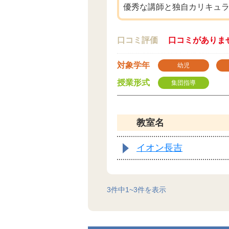
優秀な講師と独自カリキュ
口コミ評価
口コミがありま
対象学年
幼児
授業形式
集団指導
教室名
イオン長吉
3
件中
1
~
3
件を表示