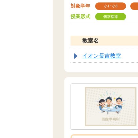
対象学年
小1~小6
授業形式
個別指導
教室名
イオン長吉教室