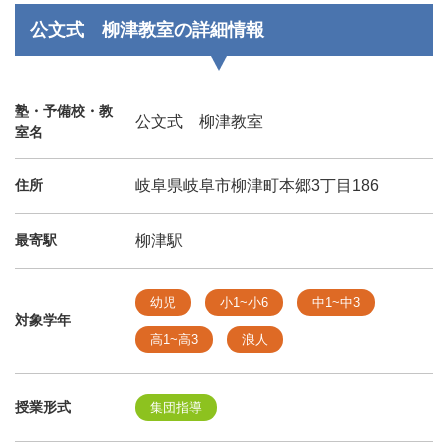
公文式 柳津教室の詳細情報
塾・予備校・教
公文式 柳津教室
室名
住所
岐阜県岐阜市柳津町本郷3丁目186
最寄駅
柳津駅
幼児
小1~小6
中1~中3
対象学年
高1~高3
浪人
授業形式
集団指導