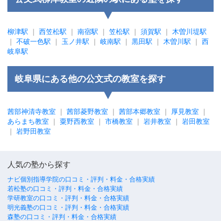
柳津駅
｜
西笠松駅
｜
南宿駅
｜
笠松駅
｜
須賀駅
｜
木曽川堤駅
｜
不破一色駅
｜
玉ノ井駅
｜
岐南駅
｜
黒田駅
｜
木曽川駅
｜
西
岐阜駅
岐阜県にある他の公文式の教室を探す
茜部神清寺教室
｜
茜部菱野教室
｜
茜部本郷教室
｜
厚見教室
｜
あらまち教室
｜
粟野西教室
｜
市橋教室
｜
岩井教室
｜
岩田教室
｜
岩野田教室
人気の塾から探す
ナビ個別指導学院の口コミ・評判・料金・合格実績
若松塾の口コミ・評判・料金・合格実績
学研教室の口コミ・評判・料金・合格実績
明光義塾の口コミ・評判・料金・合格実績
森塾の口コミ・評判・料金・合格実績