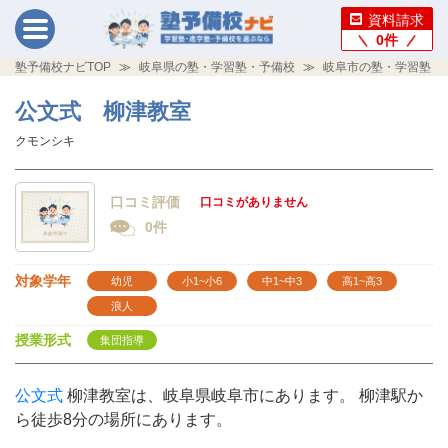
資料請求
0
件
塾予備校ナビTOP
岐阜県の塾・学習塾・予備校
岐阜市の塾・学習塾・
公文式 柳津教室
クモンシキ
口コミ評価
口コミがありません
0件
対象学年
幼児
小1~小6
中1~中3
高1~高3
浪人
授業形式
集団指導
公文式
柳津教室は、岐阜県岐阜市にあります。 柳津駅か
ら徒歩8分の場所にあります。