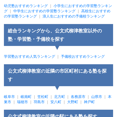
幼児塾おすすめランキング
｜
小学生におすすめの学習塾ランキン
グ
｜
中学生におすすめの学習塾ランキング
｜
高校生におすすめ
の学習塾ランキング
｜
浪人生におすすめの予備校ランキング
総合ランキングから、公文式柳津教室以外の
塾・学習塾・予備校を探す
学習塾おすすめ人気ランキング
｜
予備校おすすめランキング
公文式柳津教室の近隣の市区町村にある塾を探
す
岐阜市
｜
岐南町
｜
笠松町
｜
北方町
｜
各務原市
｜
山県市
｜
本
巣市
｜
瑞穂市
｜
羽島市
｜
安八町
｜
大野町
｜
神戸町
公文式柳津教室の近隣の駅にある塾を探す