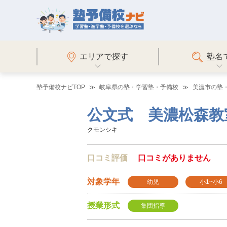
エリアで探す
塾名
塾予備校ナビTOP
岐阜県の塾・学習塾・予備校
美濃市の塾
公文式 美濃松森教
クモンシキ
口コミ評価
口コミがありません
対象学年
幼児
小1~小6
授業形式
集団指導