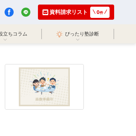
資料請求リスト
0
件
役立ちコラム
ぴったり塾診断