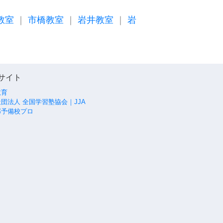
教室
｜
市橋教室
｜
岩井教室
｜
岩
サイト
教育
団法人 全国学習塾協会｜JJA
部予備校プロ