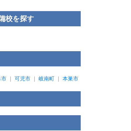
備校を探す
阜市
｜
可児市
｜
岐南町
｜
本巣市