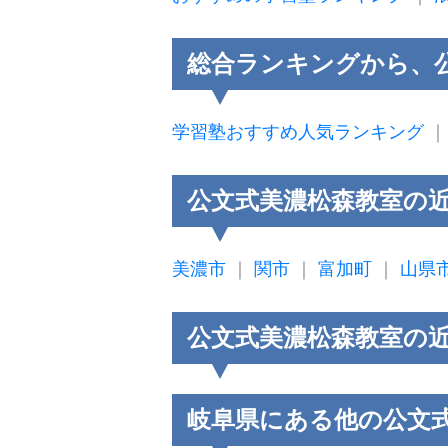
総合ランキングから、
学習塾おすすめ人気ランキング
公文式美濃松森教室の
美濃市
｜
関市
｜
富加町
｜
山県
公文式美濃松森教室の
岐阜県にある他の公文