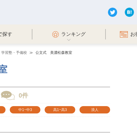
で探す
ランキング
お
・学習塾・予備校
公文式 美濃松森教室
室
0件
中1~中3
高1~高3
浪人