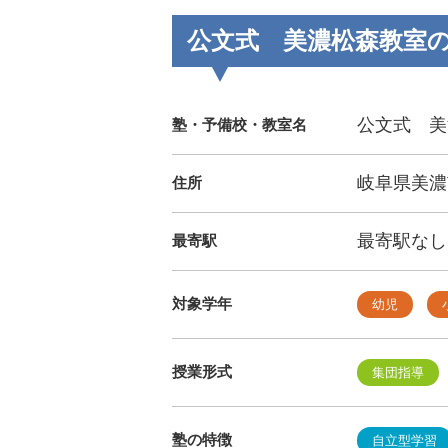
公文式 美濃松森教室
公文式 美
塾・予備校・教室名
岐阜県美濃
住所
最寄駅なし
最寄駅
対象学年
幼児
授業形式
集団指導
塾の特徴
自立型学習