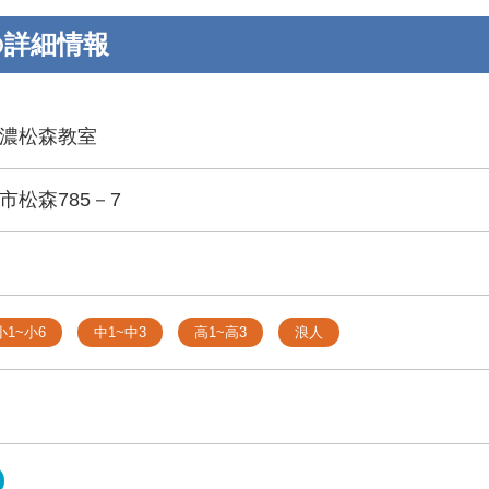
の詳細情報
濃松森教室
市松森785－7
小1~小6
中1~中3
高1~高3
浪人