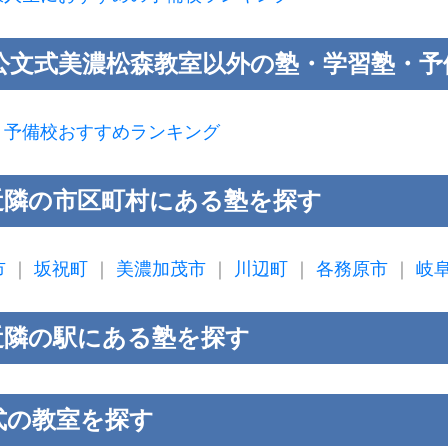
公文式美濃松森教室以外の塾・学習塾・予
｜
予備校おすすめランキング
近隣の市区町村にある塾を探す
市
｜
坂祝町
｜
美濃加茂市
｜
川辺町
｜
各務原市
｜
岐
近隣の駅にある塾を探す
式の教室を探す