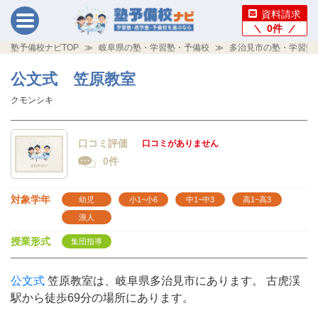
資料請求
0
件
塾予備校ナビTOP
岐阜県の塾・学習塾・予備校
多治見市の塾・学習塾
公文式 笠原教室
クモンシキ
口コミ評価
口コミがありません
0件
対象学年
幼児
小1~小6
中1~中3
高1~高3
浪人
授業形式
集団指導
公文式
笠原教室は、岐阜県多治見市にあります。 古虎渓
駅から徒歩69分の場所にあります。