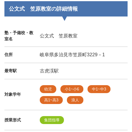
公文式 笠原教室の詳細情報
塾・予備校・教
公文式 笠原教室
室名
住所
岐阜県多治見市笠原町3229－1
最寄駅
古虎渓駅
幼児
小1~小6
中1~中3
対象学年
高1~高3
浪人
授業形式
集団指導