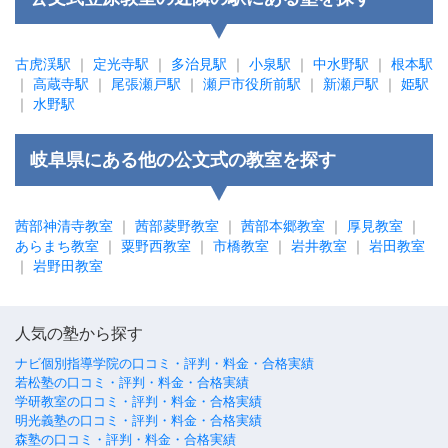
古虎渓駅
｜
定光寺駅
｜
多治見駅
｜
小泉駅
｜
中水野駅
｜
根本駅
｜
高蔵寺駅
｜
尾張瀬戸駅
｜
瀬戸市役所前駅
｜
新瀬戸駅
｜
姫駅
｜
水野駅
岐阜県にある他の公文式の教室を探す
茜部神清寺教室
｜
茜部菱野教室
｜
茜部本郷教室
｜
厚見教室
｜
あらまち教室
｜
粟野西教室
｜
市橋教室
｜
岩井教室
｜
岩田教室
｜
岩野田教室
人気の塾から探す
ナビ個別指導学院の口コミ・評判・料金・合格実績
若松塾の口コミ・評判・料金・合格実績
学研教室の口コミ・評判・料金・合格実績
明光義塾の口コミ・評判・料金・合格実績
森塾の口コミ・評判・料金・合格実績