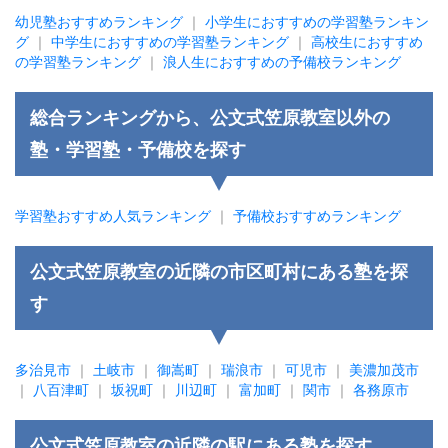
幼児塾おすすめランキング
｜
小学生におすすめの学習塾ランキン
グ
｜
中学生におすすめの学習塾ランキング
｜
高校生におすすめ
の学習塾ランキング
｜
浪人生におすすめの予備校ランキング
総合ランキングから、公文式笠原教室以外の
塾・学習塾・予備校を探す
学習塾おすすめ人気ランキング
｜
予備校おすすめランキング
公文式笠原教室の近隣の市区町村にある塾を探
す
多治見市
｜
土岐市
｜
御嵩町
｜
瑞浪市
｜
可児市
｜
美濃加茂市
｜
八百津町
｜
坂祝町
｜
川辺町
｜
富加町
｜
関市
｜
各務原市
公文式笠原教室の近隣の駅にある塾を探す