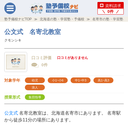
資料請求
0
件
塾予備校ナビTOP
北海道の塾・学習塾・予備校
名寄市の塾・学習塾・
公文式 名寄北教室
クモンシキ
口コミ評価
口コミがありません
0件
対象学年
幼児
小1~小6
中1~中3
高1~高3
浪人
授業形式
集団指導
公文式
名寄北教室は、北海道名寄市にあります。 名寄駅
から徒歩11分の場所にあります。