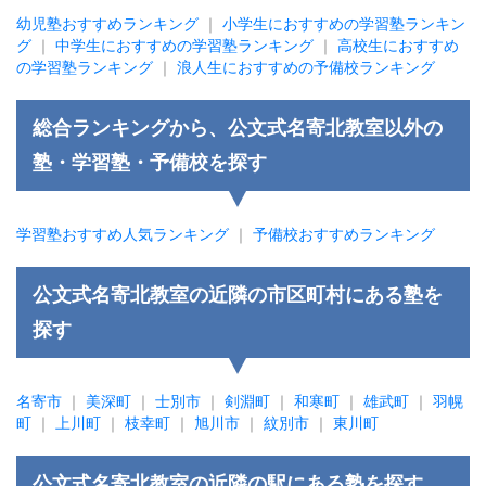
幼児塾おすすめランキング
｜
小学生におすすめの学習塾ランキン
グ
｜
中学生におすすめの学習塾ランキング
｜
高校生におすすめ
の学習塾ランキング
｜
浪人生におすすめの予備校ランキング
総合ランキングから、公文式名寄北教室以外の
塾・学習塾・予備校を探す
学習塾おすすめ人気ランキング
｜
予備校おすすめランキング
公文式名寄北教室の近隣の市区町村にある塾を
探す
名寄市
｜
美深町
｜
士別市
｜
剣淵町
｜
和寒町
｜
雄武町
｜
羽幌
町
｜
上川町
｜
枝幸町
｜
旭川市
｜
紋別市
｜
東川町
公文式名寄北教室の近隣の駅にある塾を探す