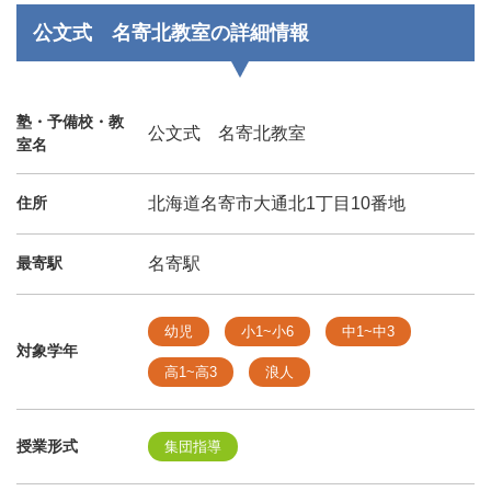
公文式 名寄北教室の詳細情報
塾・予備校・教
公文式 名寄北教室
室名
住所
北海道名寄市大通北1丁目10番地
最寄駅
名寄駅
幼児
小1~小6
中1~中3
対象学年
高1~高3
浪人
授業形式
集団指導