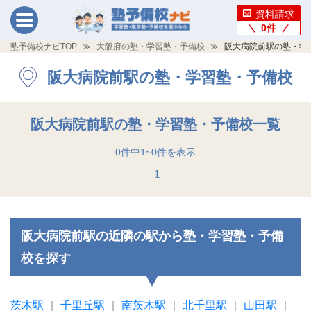
資料請求
0
件
塾予備校ナビTOP
大阪府の塾・学習塾・予備校
阪大病院前駅の塾・学
阪大病院前駅の塾・学習塾・予備校
阪大病院前駅の塾・学習塾・予備校一覧
0
件中
1
~
0
件を表示
1
阪大病院前駅の近隣の駅から塾・学習塾・予備
校を探す
茨木駅
｜
千里丘駅
｜
南茨木駅
｜
北千里駅
｜
山田駅
｜