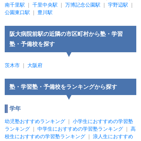
南千里駅
｜
千里中央駅
｜
万博記念公園駅
｜
宇野辺駅
｜
公園東口駅
｜
豊川駅
阪大病院前駅の近隣の市区町村から塾・学習
塾・予備校を探す
茨木市
｜
大阪府
塾・学習塾・予備校をランキングから探す
学年
幼児塾おすすめランキング
｜
小学生におすすめの学習塾
ランキング
｜
中学生におすすめの学習塾ランキング
｜
高
校生におすすめの学習塾ランキング
｜
浪人生におすすめ