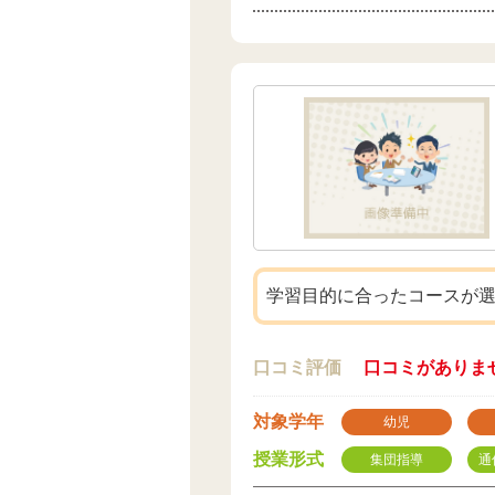
学習目的に合ったコースが
口コミ評価
口コミがありま
対象学年
幼児
授業形式
集団指導
通