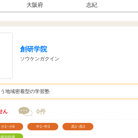
大阪府
志紀
創研学院
ソウケンガクイン
行う地域密着型の学習塾
0件
せん
小1~小6
中1~中3
高1~高3
個別指導