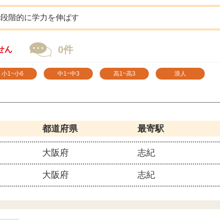
で段階的に学力を伸ばす
0件
せん
小1~小6
中1~中3
高1~高3
浪人
都道府県
最寄駅
大阪府
志紀
大阪府
志紀