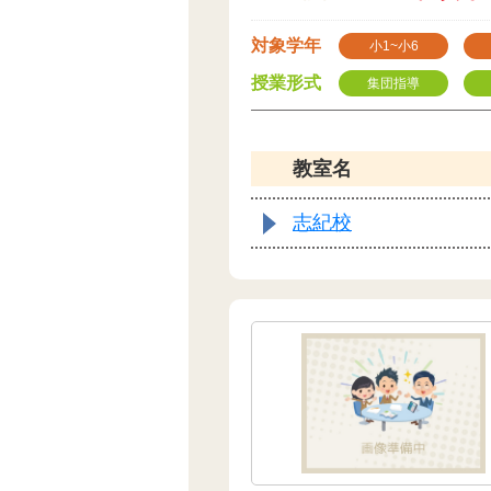
対象学年
小1~小6
授業形式
集団指導
教室名
志紀校