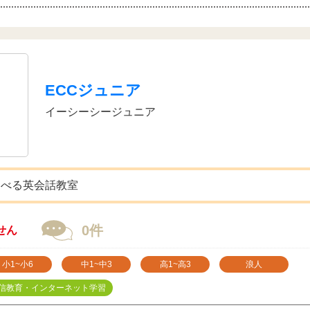
ECCジュニア
イーシーシージュニア
選べる英会話教室
0件
せん
小1~小6
中1~中3
高1~高3
浪人
信教育・インターネット学習