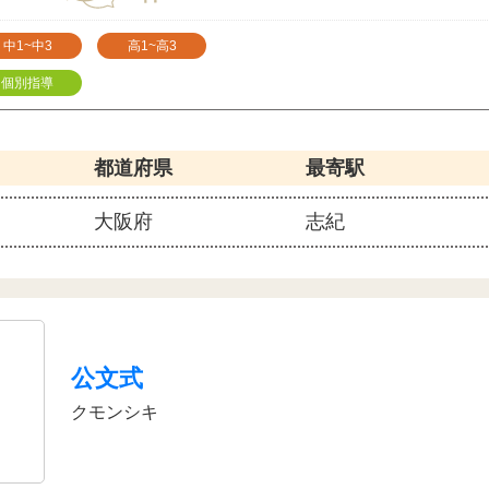
中1~中3
高1~高3
個別指導
都道府県
最寄駅
大阪府
志紀
公文式
クモンシキ