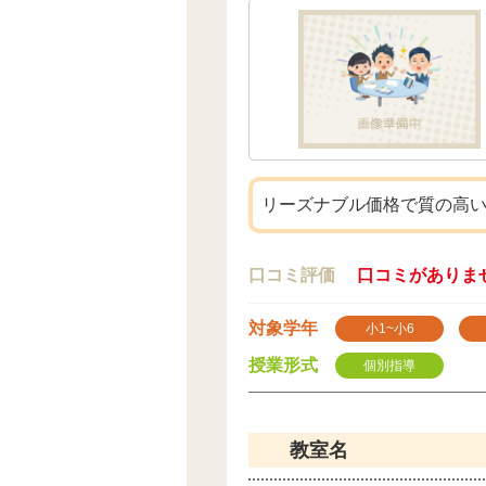
リーズナブル価格で質の高
口コミ評価
口コミがありま
対象学年
小1~小6
授業形式
個別指導
教室名