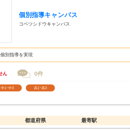
個別指導キャンパス
コベツシドウキャンパス
い個別指導を実現
0件
せん
中1~中3
高1~高3
都道府県
最寄駅