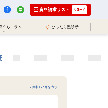
資料請求リスト
0
件
役立ちコラム
ぴったり塾診断
校
7
件中
1
~
7
件を表示