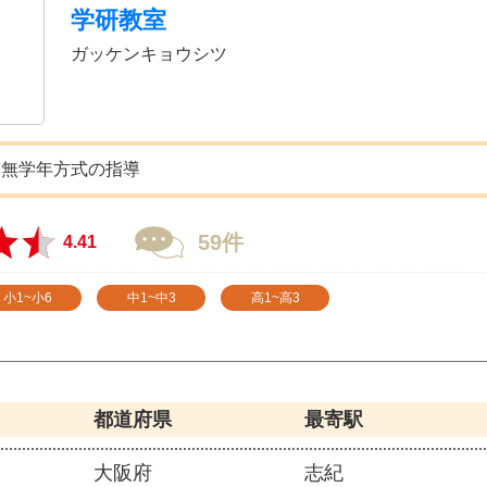
学研教室
ガッケンキョウシツ
た無学年方式の指導
59件
4.41
小1~小6
中1~中3
高1~高3
都道府県
最寄駅
大阪府
志紀