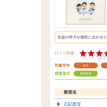
生徒の学力や個性に合わせ
口コミ評価
対象学年
幼児
授業形式
集団指導
教室名
志紀教室