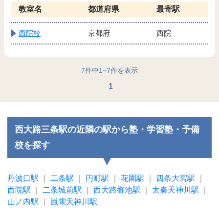
教室名
都道府県
最寄駅
西院校
京都府
西院
7
件中
1
~
7
件を表示
1
西大路三条駅の近隣の駅から塾・学習塾・予備
校を探す
丹波口駅
｜
二条駅
｜
円町駅
｜
花園駅
｜
四条大宮駅
｜
西院駅
｜
二条城前駅
｜
西大路御池駅
｜
太秦天神川駅
｜
山ノ内駅
｜
嵐電天神川駅