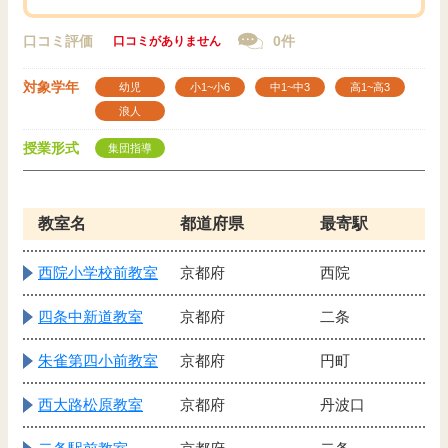
口コミ評価
0件
口コミがありません
対象学年
幼児
小1~小6
中1~中3
高1~高3
浪人
授業形式
集団指導
教室名
都道府県
最寄駅
西院小学校前教室
京都府
西院
四条中新道教室
京都府
二条
朱雀第四小前教室
京都府
円町
西大路松原教室
京都府
丹波口