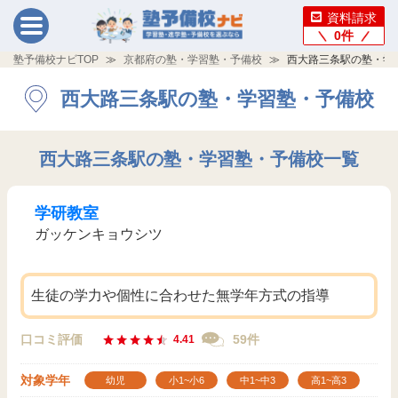
資料請求
0
件
塾予備校ナビTOP
京都府の塾・学習塾・予備校
西大路三条駅の塾・学
西大路三条駅の塾・学習塾・予備校
西大路三条駅の塾・学習塾・予備校一覧
学研教室
ガッケンキョウシツ
生徒の学力や個性に合わせた無学年方式の指導
口コミ評価
59件
4.41
対象学年
幼児
小1~小6
中1~中3
高1~高3