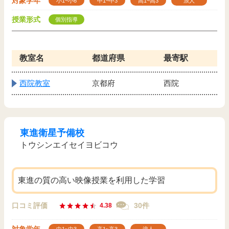
対象学年
小1~小6
中1~中3
高1~高3
浪人
授業形式
個別指導
教室名
都道府県
最寄駅
西院教室
京都府
西院
東進衛星予備校
トウシンエイセイヨビコウ
東進の質の高い映像授業を利用した学習
口コミ評価
30件
4.38