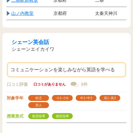
二条駅前教室
京都府
二条
山ノ内教室
京都府
太秦天神川
シェーン英会話
シェーンエイカイワ
コミュニケーションを楽しみながら英語を学べる
口コミ評価
0件
口コミがありません
対象学年
幼児
小1~小6
中1~中3
高1~高3
浪人
授業形式
集団指導
個別指導