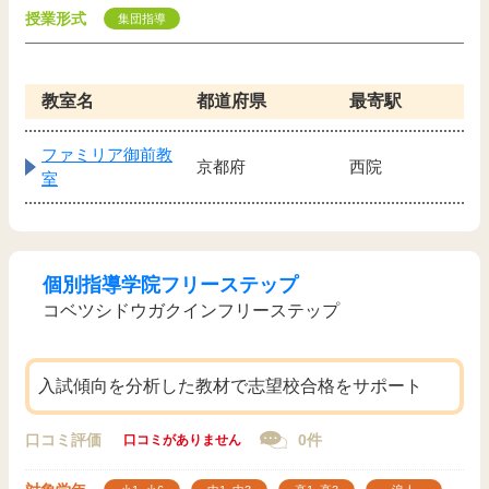
授業形式
集団指導
教室名
都道府県
最寄駅
ファミリア御前教
京都府
西院
室
個別指導学院フリーステップ
コベツシドウガクインフリーステップ
入試傾向を分析した教材で志望校合格をサポート
口コミ評価
0件
口コミがありません