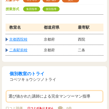
対象学年
中1~中3
高1~高3
浪人
授業形式
集団指導
個別指導
教室名
都道府県
最寄駅
京都西院校
京都府
西院
二条駅前校
京都府
二条
個別教室のトライ
コベツキョウシツノトライ
選び抜かれた講師による完全マンツーマン指導
口コミ評価
0件
口コミがありません