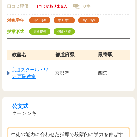
口コミ評価
0件
口コミがありません
対象学年
小1~小6
中1~中3
高1~高3
授業形式
集団指導
個別指導
教室名
都道府県
最寄駅
京進スクール・ワ
京都府
西院
ン 西院教室
公文式
クモンシキ
生徒の能力に合わせた指導で段階的に学力を伸ばす