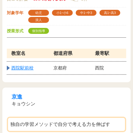
対象学年
幼児
小1~小6
中1~中3
高1~高3
浪人
授業形式
個別指導
教室名
都道府県
最寄駅
西院駅前校
京都府
西院
京進
キョウシン
独自の学習メソッドで自分で考える力を伸ばす