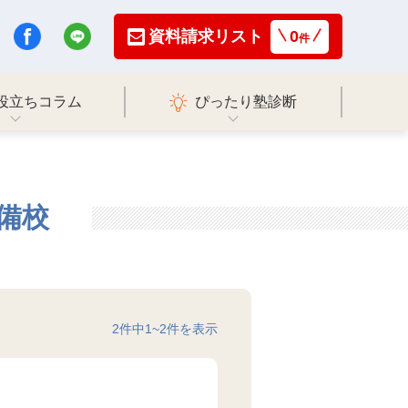
資料請求リスト
0
件
役立ちコラム
ぴったり塾診断
備校
2
件中
1
~
2
件を表示