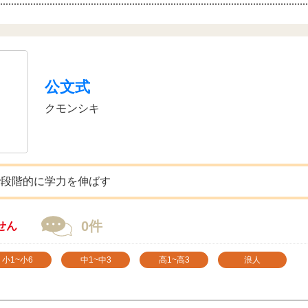
公文式
クモンシキ
で段階的に学力を伸ばす
0件
せん
小1~小6
中1~中3
高1~高3
浪人