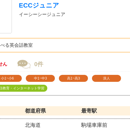
ECCジュニア
イーシーシージュニア
選べる英会話教室
0件
せん
小1~小6
中1~中3
高1~高3
浪人
信教育・インターネット学習
都道府県
最寄駅
北海道
駒場車庫前