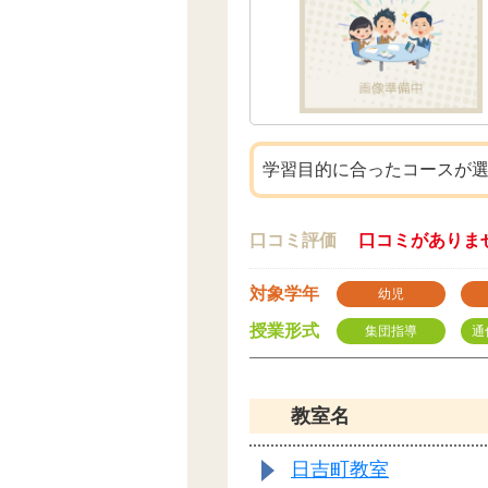
学習目的に合ったコースが
口コミ評価
口コミがありま
対象学年
幼児
授業形式
集団指導
通
教室名
日吉町教室