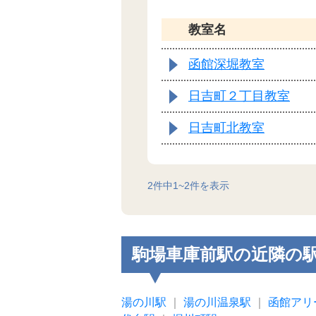
教室名
函館深堀教室
日吉町２丁目教室
日吉町北教室
2
件中
1
~
2
件を表示
駒場車庫前駅の近隣の
湯の川駅
｜
湯の川温泉駅
｜
函館アリ