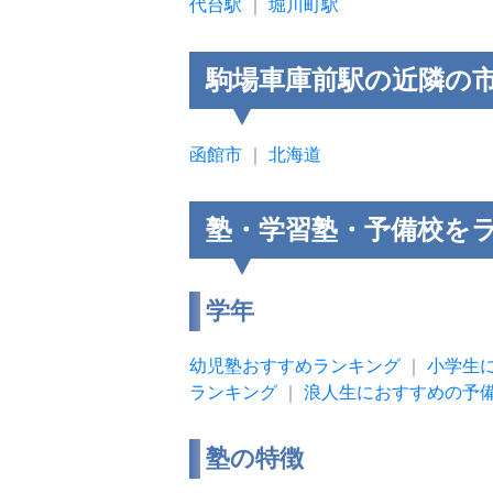
代台駅
｜
堀川町駅
駒場車庫前駅の近隣の
函館市
｜
北海道
塾・学習塾・予備校を
学年
幼児塾おすすめランキング
｜
小学生
ランキング
｜
浪人生におすすめの予
塾の特徴