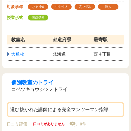
対象学年
小1~小6
中1~中3
高1~高3
浪人
授業形式
個別指導
教室名
都道府県
最寄駅
大通校
北海道
西４丁目
個別教室のトライ
コベツキョウシツノトライ
選び抜かれた講師による完全マンツーマン指導
口コミ評価
0件
口コミがありません