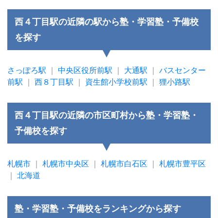
西４丁目駅の近隣の駅から塾・学習塾・予備校
を探す
さっぽろ駅
｜
中央区役所前駅
｜
大通駅
｜
バスセンター
前駅
｜
西８丁目駅
｜
資生館小学校前駅
｜
狸小路駅
西４丁目駅の近隣の市区町村から塾・学習塾・
予備校を探す
札幌市
｜
札幌市中央区
｜
札幌市白石区
｜
札幌市豊平区
｜
北海道
塾・学習塾・予備校をランキングから探す