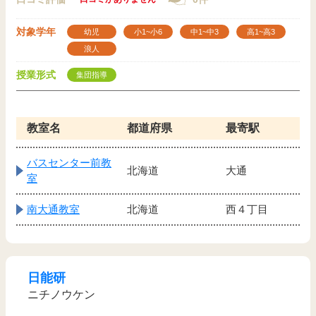
対象学年
幼児
小1~小6
中1~中3
高1~高3
浪人
授業形式
集団指導
教室名
都道府県
最寄駅
バスセンター前教
北海道
大通
室
南大通教室
北海道
西４丁目
日能研
ニチノウケン