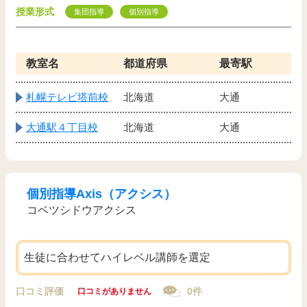
授業形式
集団指導
個別指導
教室名
都道府県
最寄駅
札幌テレビ塔前校
北海道
大通
大通駅４丁目校
北海道
大通
個別指導Axis（アクシス）
コベツシドウアクシス
生徒に合わせてハイレベル講師を選定
口コミ評価
0件
口コミがありません