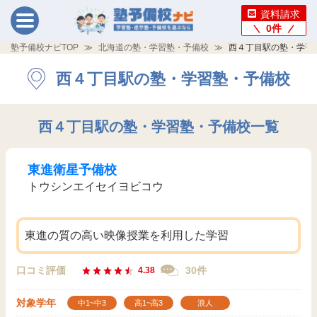
資料請求
0
件
塾予備校ナビTOP
北海道の塾・学習塾・予備校
西４丁目駅の塾・学習
西４丁目駅の塾・学習塾・予備校
西４丁目駅の塾・学習塾・予備校一覧
東進衛星予備校
トウシンエイセイヨビコウ
東進の質の高い映像授業を利用した学習
口コミ評価
30件
4.38
対象学年
中1~中3
高1~高3
浪人