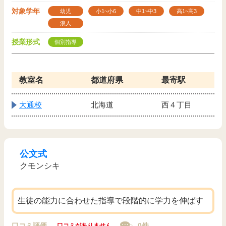
対象学年
幼児
小1~小6
中1~中3
高1~高3
浪人
授業形式
個別指導
教室名
都道府県
最寄駅
大通校
北海道
西４丁目
公文式
クモンシキ
生徒の能力に合わせた指導で段階的に学力を伸ばす
口コミ評価
0件
口コミがありません