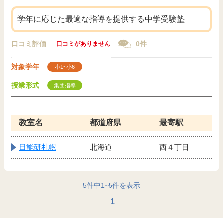
学年に応じた最適な指導を提供する中学受験塾
口コミ評価
0件
口コミがありません
対象学年
小1~小6
授業形式
集団指導
教室名
都道府県
最寄駅
日能研札幌
北海道
西４丁目
5
件中
1
~
5
件を表示
1