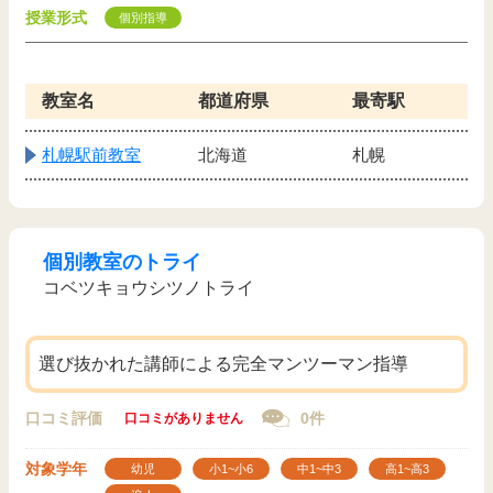
授業形式
個別指導
教室名
都道府県
最寄駅
札幌駅前教室
北海道
札幌
個別教室のトライ
コベツキョウシツノトライ
選び抜かれた講師による完全マンツーマン指導
口コミ評価
0件
口コミがありません
対象学年
幼児
小1~小6
中1~中3
高1~高3