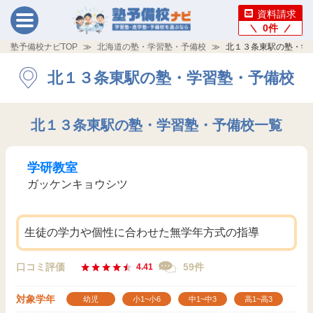
資料請求
0
件
塾予備校ナビTOP
北海道の塾・学習塾・予備校
北１３条東駅の塾・学
北１３条東駅の塾・学習塾・予備校
北１３条東駅の塾・学習塾・予備校一覧
学研教室
ガッケンキョウシツ
生徒の学力や個性に合わせた無学年方式の指導
口コミ評価
59件
4.41
対象学年
幼児
小1~小6
中1~中3
高1~高3