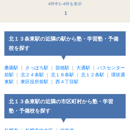
4
件中
1
~
4
件を表示
1
北１３条東駅の近隣の駅から塾・学習塾・予備
校を探す
桑園駅
｜
さっぽろ駅
｜
苗穂駅
｜
大通駅
｜
バスセンター
前駅
｜
北２４条駅
｜
北１８条駅
｜
北１２条駅
｜
環状通
東駅
｜
東区役所前駅
｜
西４丁目駅
北１３条東駅の近隣の市区町村から塾・学習
塾・予備校を探す