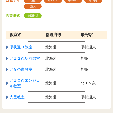
対象学年
幼児
小1~小6
中1~中3
高1~高3
浪人
授業形式
集団指導
教室名
都道府県
最寄駅
環状通り教室
北海道
環状通東
北１２条駅前教室
北海道
札幌
北９条東教室
北海道
札幌
北１０条エンジェ
北海道
北１２条
ル教室
光星教室
北海道
環状通東