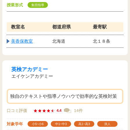
授業形式
集団指導
教室名
都道府県
最寄駅
美香保教室
北海道
北１８条
英検アカデミー
エイケンアカデミー
独自のテキストや指導ノウハウで効率的な英検対策
口コミ評価
14件
4.4
対象学年
小5~小6
中1~中3
高1~高3
浪人