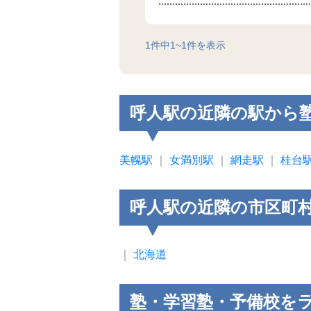
1
件中
1
~
1
件を表示
呼人駅の近隣の駅から
美幌駅
｜
女満別駅
｜
網走駅
｜
桂台
呼人駅の近隣の市区町
｜
北海道
塾・学習塾・予備校を