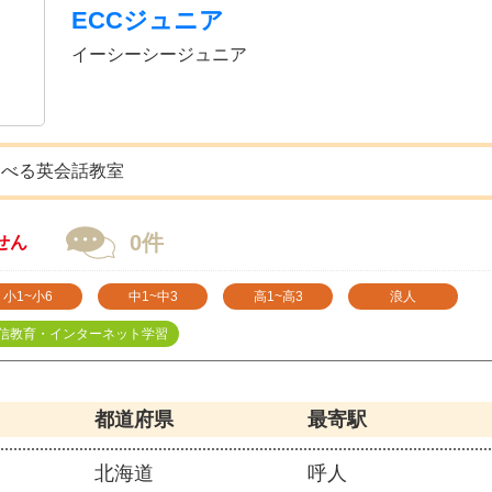
ECCジュニア
イーシーシージュニア
選べる英会話教室
0件
せん
小1~小6
中1~中3
高1~高3
浪人
信教育・インターネット学習
都道府県
最寄駅
北海道
呼人