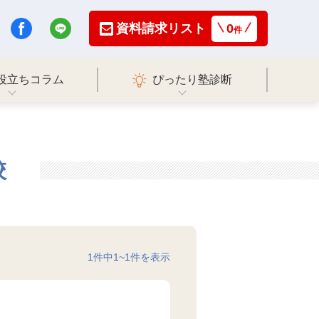
資料請求リスト
0
件
役立ちコラム
ぴったり塾診断
校
1
件中
1
~
1
件を表示