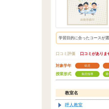
学習目的に合ったコースが
口コミ評価
口コミがありま
対象学年
幼児
授業形式
集団指導
通
教室名
呼人教室