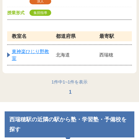
浪人
授業形式
集団指導
教室名
都道府県
最寄駅
東神楽ひじり野教
北海道
西瑞穂
室
1
件中
1
~
1
件を表示
1
西瑞穂駅の近隣の駅から塾・学習塾・予備校を
探す