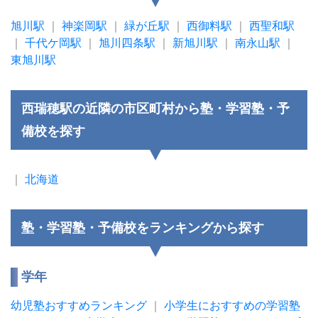
旭川駅
｜
神楽岡駅
｜
緑が丘駅
｜
西御料駅
｜
西聖和駅
｜
千代ケ岡駅
｜
旭川四条駅
｜
新旭川駅
｜
南永山駅
｜
東旭川駅
西瑞穂駅の近隣の市区町村から塾・学習塾・予
備校を探す
｜
北海道
塾・学習塾・予備校をランキングから探す
学年
幼児塾おすすめランキング
｜
小学生におすすめの学習塾