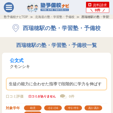
資料請求
0
件
塾予備校ナビTOP
北海道の塾・学習塾・予備校
西瑞穂駅の塾・学習塾
西瑞穂駅の塾・学習塾・予備校
西瑞穂駅の塾・学習塾・予備校一覧
公文式
クモンシキ
生徒の能力に合わせた指導で段階的に学力を伸ばす
口コミ評価
0件
口コミがありません
対象学年
幼児
小1~小6
中1~中3
高1~高3