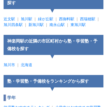
探す
近文駅
｜
旭川駅
｜
緑が丘駅
｜
西御料駅
｜
西瑞穂駅
｜
旭川四条駅
｜
新旭川駅
｜
南永山駅
｜
東旭川駅
神楽岡駅の近隣の市区町村から塾・学習塾・予
備校を探す
旭川市
｜
北海道
塾・学習塾・予備校をランキングから探す
学年