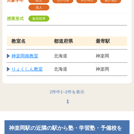
対象学年
幼児
小1~小6
中1~中3
高1~高3
浪人
授業形式
集団指導
教室名
都道府県
最寄駅
神楽岡南教室
北海道
神楽岡
りょくしん教室
北海道
神楽岡
2
件中
1
~
2
件を表示
1
神楽岡駅の近隣の駅から塾・学習塾・予備校を