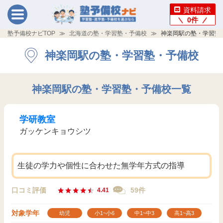
資料請求
0
件
塾予備校ナビTOP
北海道の塾・学習塾・予備校
神楽岡駅の塾・学習塾
神楽岡駅の塾・学習塾・予備校
神楽岡駅の塾・学習塾・予備校一覧
学研教室
ガッケンキョウシツ
生徒の学力や個性に合わせた無学年方式の指導
口コミ評価
59件
4.41
対象学年
幼児
小1~小6
中1~中3
高1~高3