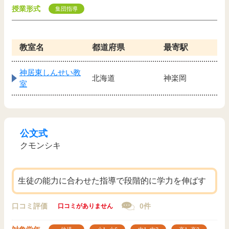
授業形式
集団指導
教室名
都道府県
最寄駅
神居東しんせい教
北海道
神楽岡
室
公文式
クモンシキ
生徒の能力に合わせた指導で段階的に学力を伸ばす
口コミ評価
0件
口コミがありません