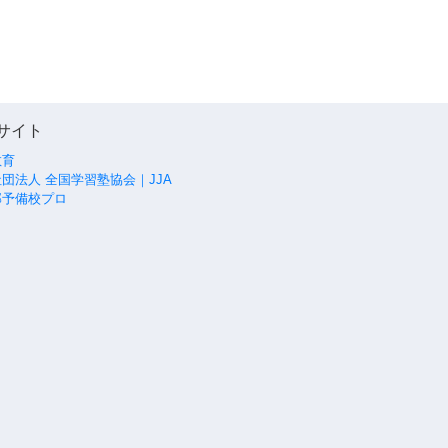
サイト
教育
団法人 全国学習塾協会｜JJA
部予備校プロ