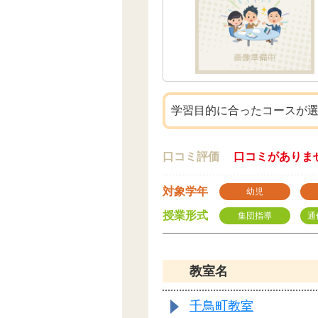
学習目的に合ったコースが
口コミ評価
口コミがありま
対象学年
幼児
授業形式
集団指導
通
教室名
千鳥町教室