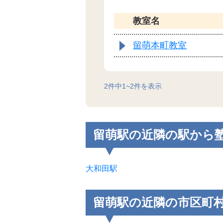
教室名
留萌本町教室
2
件中
1
~
2
件を表示
留萌駅の近隣の駅から
大和田駅
留萌駅の近隣の市区町