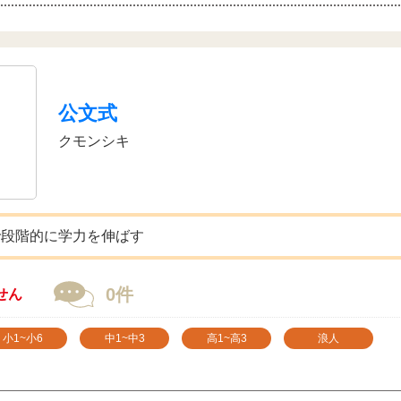
公文式
クモンシキ
で段階的に学力を伸ばす
0件
せん
小1~小6
中1~中3
高1~高3
浪人