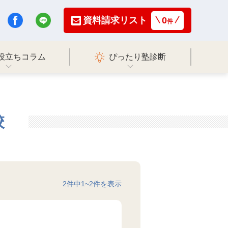
資料請求リスト
0
件
役立ちコラム
ぴったり塾診断
校
2
件中
1
~
2
件を表示