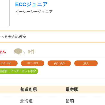
ECCジュニア
イーシーシージュニア
選べる英会話教室
0件
せん
小1~小6
中1~中3
高1~高3
浪人
信教育・インターネット学習
都道府県
最寄駅
北海道
留萌