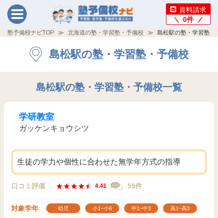
資料請求
0
件
塾予備校ナビTOP
北海道の塾・学習塾・予備校
島松駅の塾・学習塾・
島松駅の塾・学習塾・予備校
島松駅の塾・学習塾・予備校一覧
学研教室
ガッケンキョウシツ
生徒の学力や個性に合わせた無学年方式の指導
口コミ評価
59件
4.41
対象学年
幼児
小1~小6
中1~中3
高1~高3