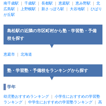
南千歳駅
｜
千歳駅
｜
長都駅
｜
恵庭駅
｜
恵み野駅
｜
北
広島駅
｜
上野幌駅
｜
新さっぽろ駅
｜
大谷地駅
｜
ひばり
が丘駅
島松駅の近隣の市区町村から塾・学習塾・予備
校を探す
恵庭市
｜
北海道
塾・学習塾・予備校をランキングから探す
学年
幼児塾おすすめランキング
｜
小学生におすすめの学習塾
ランキング
｜
中学生におすすめの学習塾ランキング
｜
高