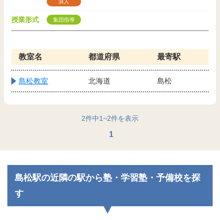
浪人
授業形式
集団指導
教室名
都道府県
最寄駅
島松教室
北海道
島松
2
件中
1
~
2
件を表示
1
島松駅の近隣の駅から塾・学習塾・予備校を探
す