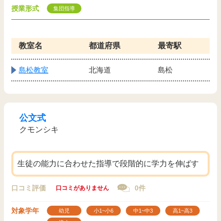
授業形式
集団指導
教室名
都道府県
最寄駅
島松教室
北海道
島松
公文式
クモンシキ
生徒の能力に合わせた指導で段階的に学力を伸ばす
口コミ評価
0件
口コミがありません
対象学年
幼児
小1~小6
中1~中3
高1~高3