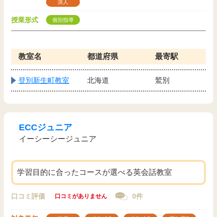
浪人
授業形式
個別指導
教室名
都道府県
最寄駅
登別新生町教室
北海道
鷲別
ECCジュニア
イーシーシージュニア
学習目的に合ったコースが選べる英会話教室
口コミ評価
0件
口コミがありません