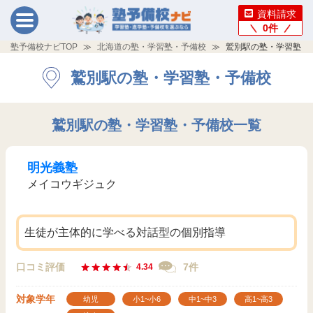
資料請求
0
件
塾予備校ナビTOP
北海道の塾・学習塾・予備校
鷲別駅の塾・学習塾・
鷲別駅の塾・学習塾・予備校
鷲別駅の塾・学習塾・予備校一覧
明光義塾
メイコウギジュク
生徒が主体的に学べる対話型の個別指導
口コミ評価
7件
4.34
対象学年
幼児
小1~小6
中1~中3
高1~高3