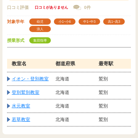
口コミ評価
0件
口コミがありません
対象学年
幼児
小1~小6
中1~中3
高1~高3
浪人
授業形式
集団指導
教室名
都道府県
最寄駅
イオン・登別教室
北海道
鷲別
登別鷲別教室
北海道
鷲別
水元教室
北海道
鷲別
若草教室
北海道
鷲別