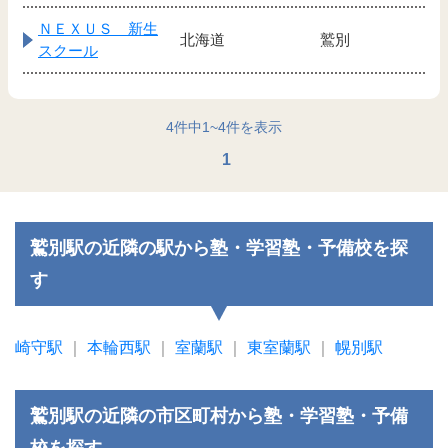
ＮＥＸＵＳ 新生
北海道
鷲別
スクール
4
件中
1
~
4
件を表示
1
鷲別駅の近隣の駅から塾・学習塾・予備校を探
す
崎守駅
｜
本輪西駅
｜
室蘭駅
｜
東室蘭駅
｜
幌別駅
鷲別駅の近隣の市区町村から塾・学習塾・予備