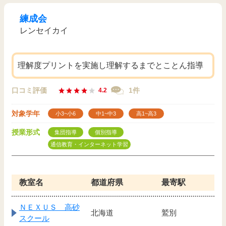
練成会
レンセイカイ
理解度プリントを実施し理解するまでとことん指導
口コミ評価
1件
4.2
対象学年
小3~小6
中1~中3
高1~高3
授業形式
集団指導
個別指導
通信教育・インターネット学習
教室名
都道府県
最寄駅
ＮＥＸＵＳ 高砂
北海道
鷲別
スクール