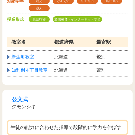
対象学年
幼児
小1~小6
中1~中3
高1~高3
浪人
授業形式
集団指導
通信教育・インターネット学習
教室名
都道府県
最寄駅
新生町教室
北海道
鷲別
知利別４丁目教室
北海道
鷲別
公文式
クモンシキ
生徒の能力に合わせた指導で段階的に学力を伸ばす