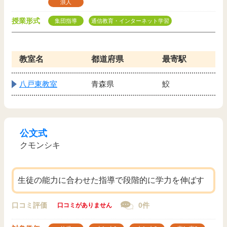
浪人
授業形式
集団指導
通信教育・インターネット学習
教室名
都道府県
最寄駅
八戸東教室
青森県
鮫
公文式
クモンシキ
生徒の能力に合わせた指導で段階的に学力を伸ばす
口コミ評価
0件
口コミがありません