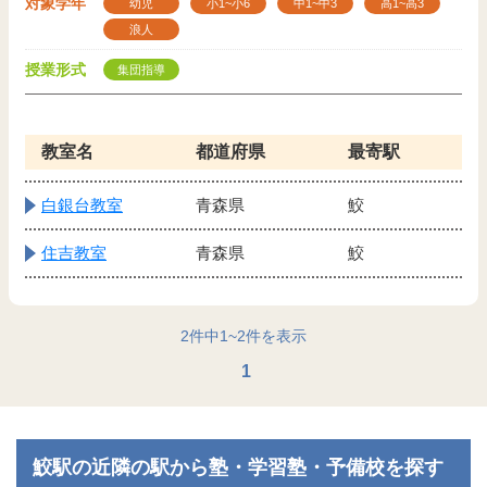
対象学年
幼児
小1~小6
中1~中3
高1~高3
浪人
授業形式
集団指導
教室名
都道府県
最寄駅
白銀台教室
青森県
鮫
住吉教室
青森県
鮫
2
件中
1
~
2
件を表示
1
鮫駅の近隣の駅から塾・学習塾・予備校を探す