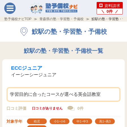
資料請求
0
件
塾予備校ナビTOP
青森県の塾・学習塾・予備校
鮫駅の塾・学習塾・予
鮫駅の塾・学習塾・予備校
鮫駅の塾・学習塾・予備校一覧
ECCジュニア
イーシーシージュニア
学習目的に合ったコースが選べる英会話教室
口コミ評価
0件
口コミがありません
対象学年
幼児
小1~小6
中1~中3
高1~高3