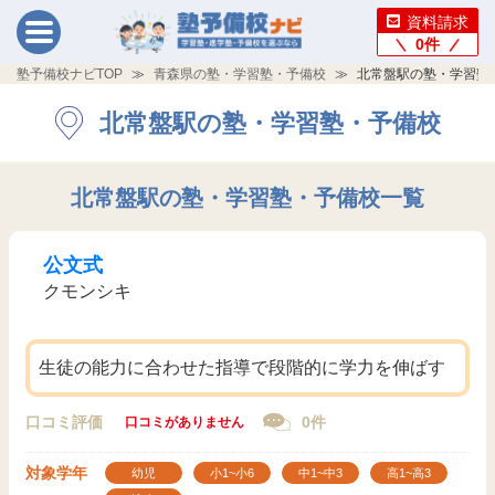
資料請求
0
件
塾予備校ナビTOP
青森県の塾・学習塾・予備校
北常盤駅の塾・学習塾
北常盤駅の塾・学習塾・予備校
北常盤駅の塾・学習塾・予備校一覧
公文式
クモンシキ
生徒の能力に合わせた指導で段階的に学力を伸ばす
口コミ評価
0件
口コミがありません
対象学年
幼児
小1~小6
中1~中3
高1~高3