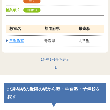
浪人
授業形式
集団指導
教室名
都道府県
最寄駅
常盤教室
青森県
北常盤
1
件中
1
~
1
件を表示
1
北常盤駅の近隣の駅から塾・学習塾・予備校を
探す