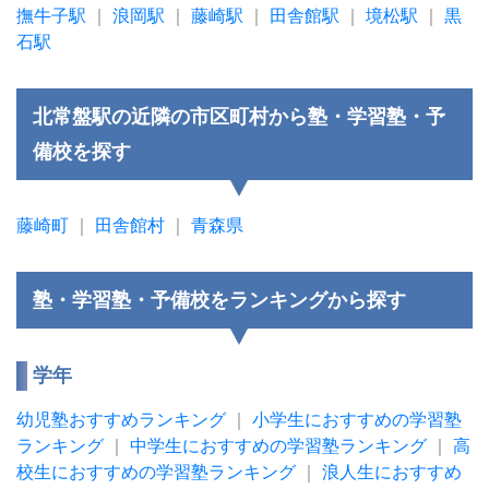
撫牛子駅
｜
浪岡駅
｜
藤崎駅
｜
田舎館駅
｜
境松駅
｜
黒
石駅
北常盤駅の近隣の市区町村から塾・学習塾・予
備校を探す
藤崎町
｜
田舎館村
｜
青森県
塾・学習塾・予備校をランキングから探す
学年
幼児塾おすすめランキング
｜
小学生におすすめの学習塾
ランキング
｜
中学生におすすめの学習塾ランキング
｜
高
校生におすすめの学習塾ランキング
｜
浪人生におすすめ