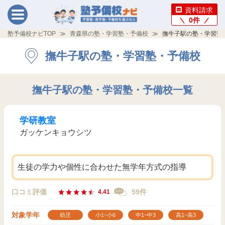
資料請求
0
件
塾予備校ナビTOP
青森県の塾・学習塾・予備校
撫牛子駅の塾・学習塾
撫牛子駅の塾・学習塾・予備校
撫牛子駅の塾・学習塾・予備校一覧
学研教室
ガッケンキョウシツ
生徒の学力や個性に合わせた無学年方式の指導
口コミ評価
59件
4.41
対象学年
幼児
小1~小6
中1~中3
高1~高3