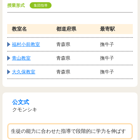
授業形式
集団指導
教室名
都道府県
最寄駅
福村小前教室
青森県
撫牛子
青山教室
青森県
撫牛子
大久保教室
青森県
撫牛子
公文式
クモンシキ
生徒の能力に合わせた指導で段階的に学力を伸ばす