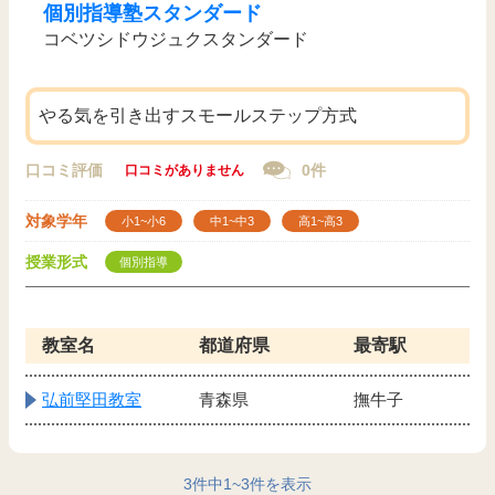
個別指導塾スタンダード
コベツシドウジュクスタンダード
やる気を引き出すスモールステップ方式
口コミ評価
0件
口コミがありません
対象学年
小1~小6
中1~中3
高1~高3
授業形式
個別指導
教室名
都道府県
最寄駅
弘前堅田教室
青森県
撫牛子
3
件中
1
~
3
件を表示