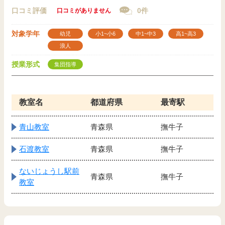
口コミ評価
0件
口コミがありません
対象学年
幼児
小1~小6
中1~中3
高1~高3
浪人
授業形式
集団指導
教室名
都道府県
最寄駅
青山教室
青森県
撫牛子
石渡教室
青森県
撫牛子
ないじょうし駅前
青森県
撫牛子
教室