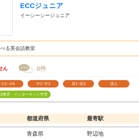
ECCジュニア
イーシーシージュニア
選べる英会話教室
0件
せん
小1~小6
中1~中3
高1~高3
浪人
信教育・インターネット学習
都道府県
最寄駅
青森県
野辺地