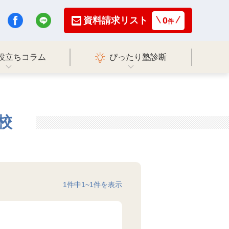
資料請求リスト
0
件
役立ちコラム
ぴったり塾診断
校
1
件中
1
~
1
件を表示