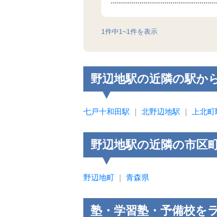
1
件中
1
~
1
件を表示
野辺地駅の近隣の駅か
七戸十和田駅
｜
北野辺地駅
｜
上北町
野辺地駅の近隣の市区
野辺地町
｜
青森県
塾・学習塾・予備校を