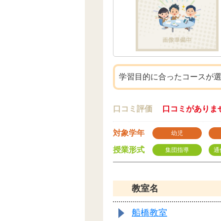
学習目的に合ったコースが
口コミ評価
口コミがありま
対象学年
幼児
授業形式
集団指導
通
教室名
船橋教室