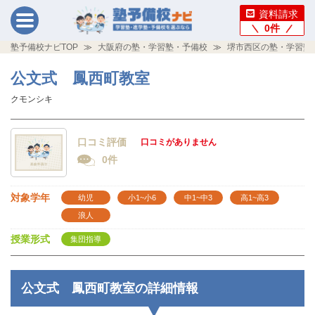
資料請求
0
件
塾予備校ナビTOP
大阪府の塾・学習塾・予備校
堺市西区の塾・学習塾
公文式 鳳西町教室
クモンシキ
口コミ評価
口コミがありません
0件
対象学年
幼児
小1~小6
中1~中3
高1~高3
浪人
授業形式
集団指導
公文式 鳳西町教室の詳細情報