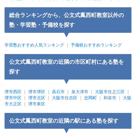
総合ランキングから、公文式鳳西町教室以外の
塾・学習塾・予備校を探す
学習塾おすすめ人気ランキング
｜
予備校おすすめランキング
公文式鳳西町教室の近隣の市区町村にある塾を
探す
堺市西区
｜
堺市堺区
｜
高石市
｜
泉大津市
｜
大阪市住之江区
｜
堺市中区
｜
堺市北区
｜
大阪市住吉区
｜
忠岡町
｜
和泉市
｜
大阪
市大正区
｜
堺市東区
公文式鳳西町教室の近隣の駅にある塾を探す