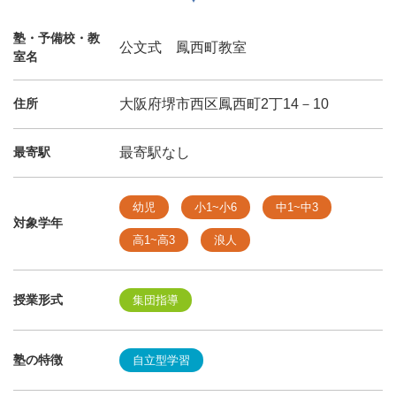
塾・予備校・教
公文式 鳳西町教室
室名
住所
大阪府堺市西区鳳西町2丁14－10
最寄駅
最寄駅なし
幼児
小1~小6
中1~中3
対象学年
高1~高3
浪人
授業形式
集団指導
塾の特徴
自立型学習