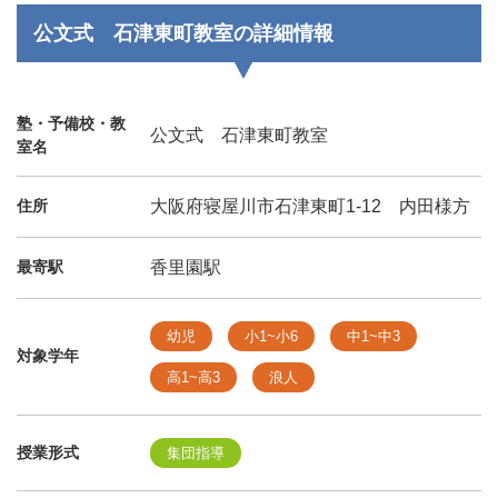
公文式 石津東町教室の詳細情報
塾・予備校・教
公文式 石津東町教室
室名
住所
大阪府寝屋川市石津東町1‐12 内田様方
最寄駅
香里園駅
幼児
小1~小6
中1~中3
対象学年
高1~高3
浪人
授業形式
集団指導