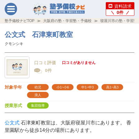
資料請求
0
件
塾予備校ナビTOP
大阪府の塾・学習塾・予備校
寝屋川市の塾・学習塾
公文式 石津東町教室
クモンシキ
口コミ評価
口コミがありません
0件
対象学年
幼児
小1~小6
中1~中3
高1~高3
浪人
授業形式
集団指導
公文式
石津東町教室は、大阪府寝屋川市にあります。 香
里園駅から徒歩14分の場所にあります。