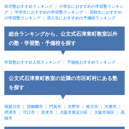
幼児塾おすすめランキング
｜
小学生におすすめの学習塾ランキン
グ
｜
中学生におすすめの学習塾ランキング
｜
高校生におすすめ
の学習塾ランキング
｜
浪人生におすすめの予備校ランキング
総合ランキングから、公文式石津東町教室以外
の塾・学習塾・予備校を探す
学習塾おすすめ人気ランキング
｜
予備校おすすめランキング
公文式石津東町教室の近隣の市区町村にある塾
を探す
寝屋川市
｜
四條畷市
｜
門真市
｜
交野市
｜
枚方市
｜
大東市
｜
摂津市
｜
守口市
｜
茨木市
｜
大阪市東淀川区
｜
大阪市旭区
｜
高
槻市