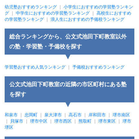
幼児塾おすすめランキング
｜
小学生におすすめの学習塾ランキン
グ
｜
中学生におすすめの学習塾ランキング
｜
高校生におすすめ
の学習塾ランキング
｜
浪人生におすすめの予備校ランキング
総合ランキングから、公文式池田下町教室以外
の塾・学習塾・予備校を探す
学習塾おすすめ人気ランキング
｜
予備校おすすめランキング
公文式池田下町教室の近隣の市区町村にある塾
を探す
和泉市
｜
忠岡町
｜
泉大津市
｜
高石市
｜
岸和田市
｜
堺市南区
｜
貝塚市
｜
堺市中区
｜
堺市西区
｜
熊取町
｜
堺市東区
｜
堺市
堺区