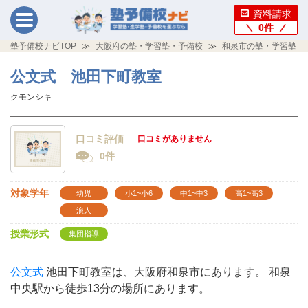
資料請求
0
件
塾予備校ナビTOP
大阪府の塾・学習塾・予備校
和泉市の塾・学習塾・
公文式 池田下町教室
クモンシキ
口コミ評価
口コミがありません
0件
対象学年
幼児
小1~小6
中1~中3
高1~高3
浪人
授業形式
集団指導
公文式
池田下町教室は、大阪府和泉市にあります。 和泉
中央駅から徒歩13分の場所にあります。