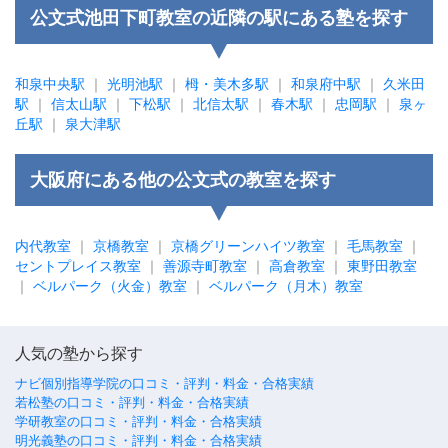
公文式池田下町教室の近隣の駅にある塾を探す
和泉中央駅
｜
光明池駅
｜
栂・美木多駅
｜
和泉府中駅
｜
久米田
駅
｜
信太山駅
｜
下松駅
｜
北信太駅
｜
春木駅
｜
忠岡駅
｜
泉ヶ
丘駅
｜
泉大津駅
大阪府にある他の公文式の教室を探す
内代教室
｜
京橋教室
｜
京橋グリーンハイツ教室
｜
毛馬教室
｜
セントプレイス教室
｜
善源寺町教室
｜
高倉教室
｜
東野田教室
｜
ベルパーク（火金）教室
｜
ベルパーク（月木）教室
人気の塾から探す
ナビ個別指導学院の口コミ・評判・料金・合格実績
若松塾の口コミ・評判・料金・合格実績
学研教室の口コミ・評判・料金・合格実績
明光義塾の口コミ・評判・料金・合格実績