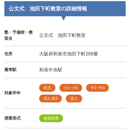
公文式 池田下町教室の詳細情報
塾・予備校・教
公文式 池田下町教室
室名
住所
大阪府和泉市池田下町268番
最寄駅
和泉中央駅
幼児
小1~小6
中1~中3
対象学年
高1~高3
浪人
授業形式
集団指導