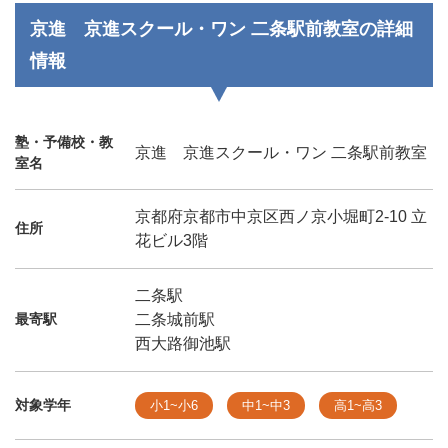
京進 京進スクール・ワン 二条駅前教室の詳細
情報
塾・予備校・教
京進 京進スクール・ワン 二条駅前教室
室名
京都府京都市中京区西ノ京小堀町2-10 立
住所
花ビル3階
二条駅
最寄駅
二条城前駅
西大路御池駅
対象学年
小1~小6
中1~中3
高1~高3