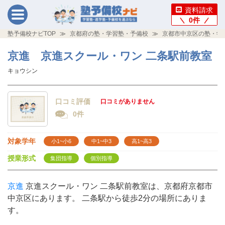
資料請求
0
件
塾予備校ナビTOP
京都府の塾・学習塾・予備校
京都市中京区の塾・学
京進 京進スクール・ワン 二条駅前教室
キョウシン
口コミ評価
口コミがありません
0件
対象学年
小1~小6
中1~中3
高1~高3
授業形式
集団指導
個別指導
京進
京進スクール・ワン 二条駅前教室は、京都府京都市
中京区にあります。 二条駅から徒歩2分の場所にありま
す。