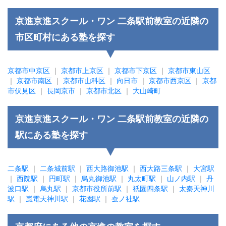
京進京進スクール・ワン 二条駅前教室の近隣の
市区町村にある塾を探す
京都市中京区
｜
京都市上京区
｜
京都市下京区
｜
京都市東山区
｜
京都市南区
｜
京都市山科区
｜
向日市
｜
京都市西京区
｜
京都
市伏見区
｜
長岡京市
｜
京都市北区
｜
大山崎町
京進京進スクール・ワン 二条駅前教室の近隣の
駅にある塾を探す
二条駅
｜
二条城前駅
｜
西大路御池駅
｜
西大路三条駅
｜
大宮駅
｜
西院駅
｜
円町駅
｜
烏丸御池駅
｜
丸太町駅
｜
山ノ内駅
｜
丹
波口駅
｜
烏丸駅
｜
京都市役所前駅
｜
祇園四条駅
｜
太秦天神川
駅
｜
嵐電天神川駅
｜
花園駅
｜
蚕ノ社駅