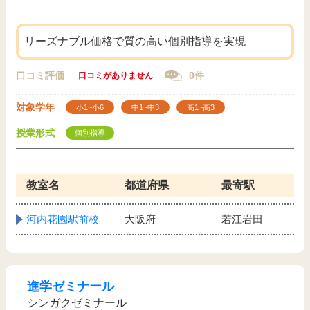
リーズナブル価格で質の高い個別指導を実現
口コミ評価
0件
口コミがありません
対象学年
小1~小6
中1~中3
高1~高3
授業形式
個別指導
教室名
都道府県
最寄駅
河内花園駅前校
大阪府
若江岩田
進学ゼミナール
シンガクゼミナール