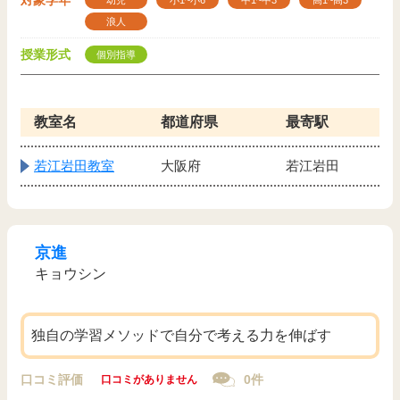
対象学年
幼児
小1~小6
中1~中3
高1~高3
浪人
授業形式
個別指導
教室名
都道府県
最寄駅
若江岩田教室
大阪府
若江岩田
京進
キョウシン
独自の学習メソッドで自分で考える力を伸ばす
口コミ評価
0件
口コミがありません