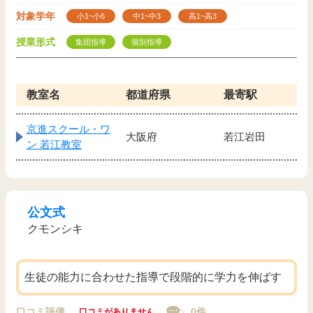
対象学年
小1~小6
中1~中3
高1~高3
授業形式
集団指導
個別指導
教室名
都道府県
最寄駅
京進スクール・ワ
大阪府
若江岩田
ン 若江教室
公文式
クモンシキ
生徒の能力に合わせた指導で段階的に学力を伸ばす
口コミ評価
0件
口コミがありません