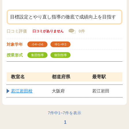
目標設定とやり直し指導の徹底で成績向上を目指す
口コミ評価
0件
口コミがありません
対象学年
小4~小6
中1~中3
授業形式
集団指導
個別指導
教室名
都道府県
最寄駅
若江岩田校
大阪府
若江岩田
7
件中
1
~
7
件を表示
1