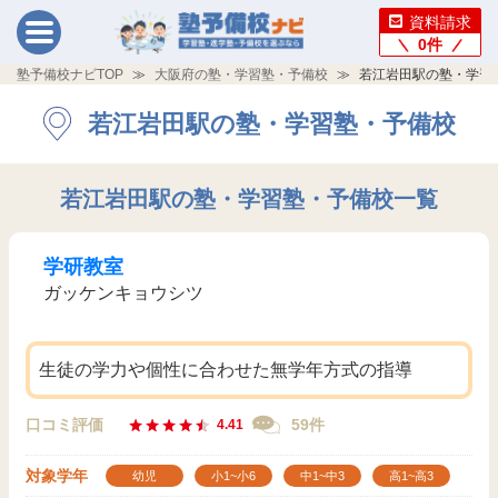
資料請求
0
件
塾予備校ナビTOP
大阪府の塾・学習塾・予備校
若江岩田駅の塾・学習
若江岩田駅の塾・学習塾・予備校
若江岩田駅の塾・学習塾・予備校一覧
学研教室
ガッケンキョウシツ
生徒の学力や個性に合わせた無学年方式の指導
口コミ評価
59件
4.41
対象学年
幼児
小1~小6
中1~中3
高1~高3