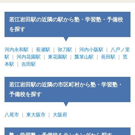
若江岩田駅の近隣の駅から塾・学習塾・予備校
を探す
河内永和駅
｜
長瀬駅
｜
弥刀駅
｜
河内小阪駅
｜
八戸ノ里
駅
｜
河内花園駅
｜
東花園駅
｜
瓢箪山駅
｜
長田駅
｜
荒
本駅
｜
吉田駅
若江岩田駅の近隣の市区町村から塾・学習塾・
予備校を探す
八尾市
｜
東大阪市
｜
大阪府