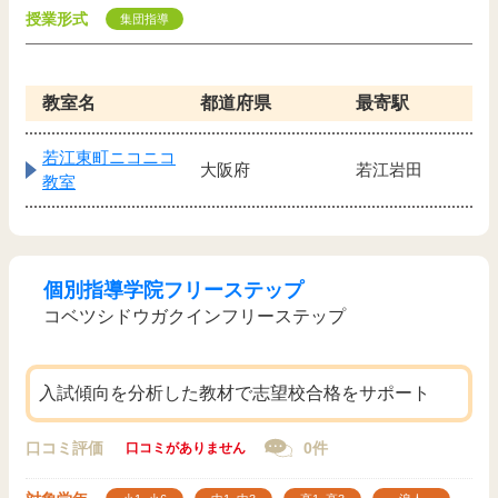
授業形式
集団指導
教室名
都道府県
最寄駅
若江東町ニコニコ
大阪府
若江岩田
教室
個別指導学院フリーステップ
コベツシドウガクインフリーステップ
入試傾向を分析した教材で志望校合格をサポート
口コミ評価
0件
口コミがありません