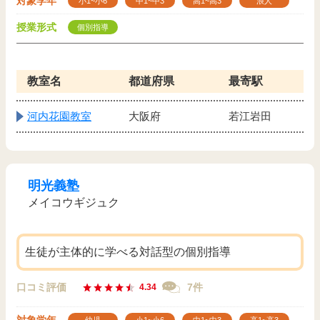
対象学年
小1~小6
中1~中3
高1~高3
浪人
授業形式
個別指導
教室名
都道府県
最寄駅
河内花園教室
大阪府
若江岩田
明光義塾
メイコウギジュク
生徒が主体的に学べる対話型の個別指導
口コミ評価
7件
4.34