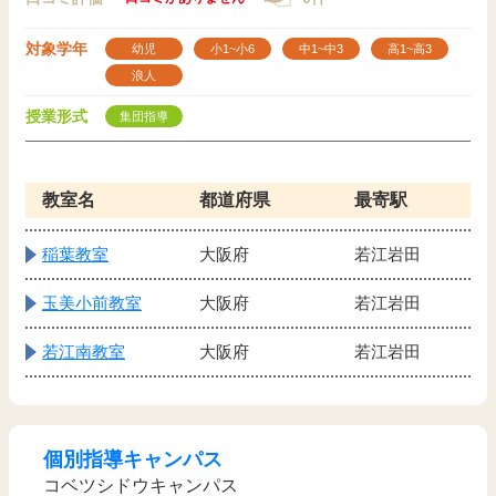
対象学年
幼児
小1~小6
中1~中3
高1~高3
浪人
授業形式
集団指導
教室名
都道府県
最寄駅
稲葉教室
大阪府
若江岩田
玉美小前教室
大阪府
若江岩田
若江南教室
大阪府
若江岩田
個別指導キャンパス
コベツシドウキャンパス