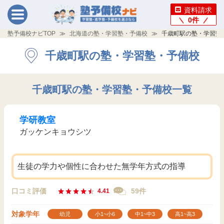
資料請求
0
件
塾予備校ナビTOP
北海道の塾・学習塾・予備校
千歳町駅の塾・学習塾
千歳町駅の塾・学習塾・予備校
千歳町駅の塾・学習塾・予備校一覧
学研教室
ガッケンキョウシツ
生徒の学力や個性に合わせた無学年方式の指導
口コミ評価
59件
4.41
対象学年
幼児
小1~小6
中1~中3
高1~高3