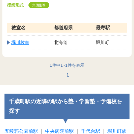
授業形式
集団指導
教室名
都道府県
最寄駅
堀川教室
北海道
堀川町
1
件中
1
~
1
件を表示
1
千歳町駅の近隣の駅から塾・学習塾・予備校を
探す
五稜郭公園前駅
｜
中央病院前駅
｜
千代台駅
｜
堀川町駅