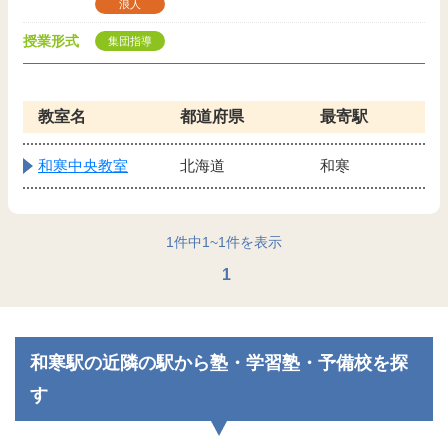
浪人
授業形式
集団指導
教室名
都道府県
最寄駅
和寒中央教室
北海道
和寒
1
件中
1
~
1
件を表示
1
和寒駅の近隣の駅から塾・学習塾・予備校を探
す