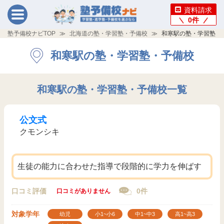
資料請求
0
件
塾予備校ナビTOP
北海道の塾・学習塾・予備校
和寒駅の塾・学習塾・
和寒駅の塾・学習塾・予備校
和寒駅の塾・学習塾・予備校一覧
公文式
クモンシキ
生徒の能力に合わせた指導で段階的に学力を伸ばす
口コミ評価
0件
口コミがありません
対象学年
幼児
小1~小6
中1~中3
高1~高3