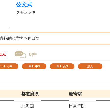
公文式
クモンシキ
で段階的に学力を伸ばす
0件
せん
小1~小6
中1~中3
高1~高3
浪人
都道府県
最寄駅
北海道
日高門別