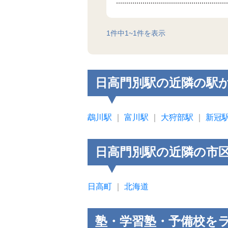
1
件中
1
~
1
件を表示
日高門別駅の近隣の駅
鵡川駅
｜
富川駅
｜
大狩部駅
｜
新冠
日高門別駅の近隣の市
日高町
｜
北海道
塾・学習塾・予備校を