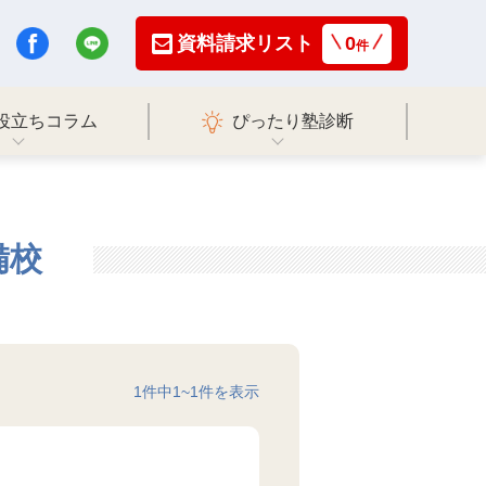
資料請求リスト
0
件
役立ちコラム
ぴったり塾診断
備校
1
件中
1
~
1
件を表示