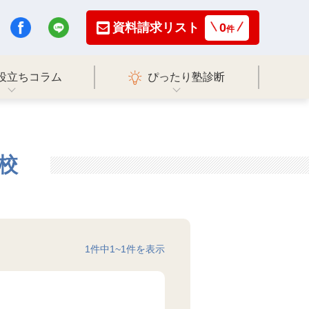
資料請求リスト
0
件
役立ちコラム
ぴったり塾診断
校
1
件中
1
~
1
件を表示