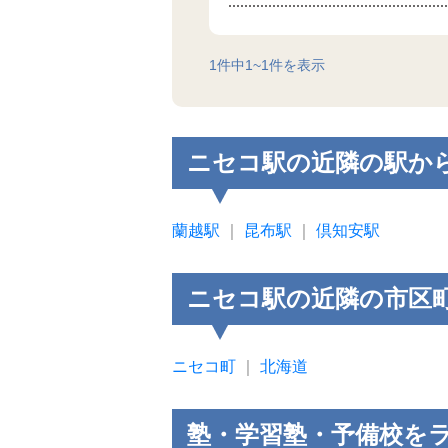
1
件中
1
~
1
件を表示
ニセコ駅の近隣の駅か
蘭越駅
｜
昆布駅
｜
倶知安駅
ニセコ駅の近隣の市区
ニセコ町
｜
北海道
塾・学習塾・予備校を