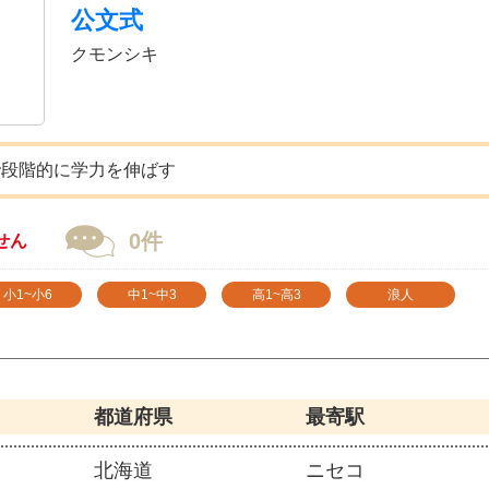
公文式
クモンシキ
で段階的に学力を伸ばす
0件
せん
小1~小6
中1~中3
高1~高3
浪人
都道府県
最寄駅
北海道
ニセコ