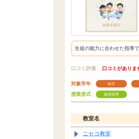
生徒の能力に合わせた指導
口コミ評価
口コミがありま
対象学年
幼児
授業形式
集団指導
教室名
ニセコ教室