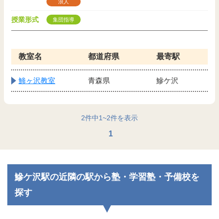
浪人
授業形式
集団指導
教室名
都道府県
最寄駅
鯵ヶ沢教室
青森県
鰺ケ沢
2
件中
1
~
2
件を表示
1
鰺ケ沢駅の近隣の駅から塾・学習塾・予備校を
探す