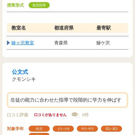
授業形式
集団指導
教室名
都道府県
最寄駅
鰺ヶ沢教室
青森県
鰺ケ沢
公文式
クモンシキ
生徒の能力に合わせた指導で段階的に学力を伸ばす
口コミ評価
0件
口コミがありません
対象学年
幼児
小1~小6
中1~中3
高1~高3