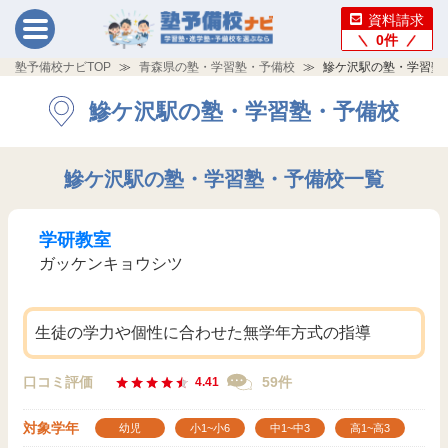
資料請求
0
件
塾予備校ナビTOP
青森県の塾・学習塾・予備校
鰺ケ沢駅の塾・学習塾
鰺ケ沢駅の塾・学習塾・予備校
鰺ケ沢駅の塾・学習塾・予備校一覧
学研教室
ガッケンキョウシツ
生徒の学力や個性に合わせた無学年方式の指導
口コミ評価
59件
4.41
対象学年
幼児
小1~小6
中1~中3
高1~高3