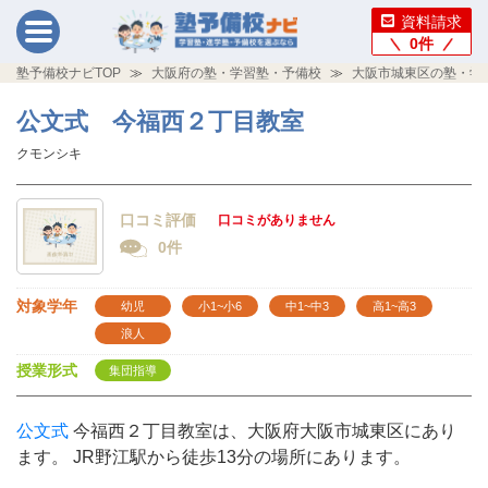
資料請求
0
件
塾予備校ナビTOP
大阪府の塾・学習塾・予備校
大阪市城東区の塾・学
公文式 今福西２丁目教室
クモンシキ
口コミ評価
口コミがありません
0件
対象学年
幼児
小1~小6
中1~中3
高1~高3
浪人
授業形式
集団指導
公文式
今福西２丁目教室は、大阪府大阪市城東区にあり
ます。 JR野江駅から徒歩13分の場所にあります。