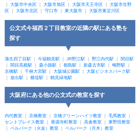
｜
大阪市中央区
｜
大阪市旭区
｜
大阪市天王寺区
｜
大阪市生野
区
｜
大阪市北区
｜
守口市
｜
東大阪市
｜
大阪市東淀川区
公文式今福西２丁目教室の近隣の駅にある塾を
探す
蒲生四丁目駅
｜
今福鶴見駅
｜
JR野江駅
｜
野江内代駅
｜
関目駅
｜
関目高殿駅
｜
森小路駅
｜
都島駅
｜
新森古市駅
｜
鴫野駅
｜
京橋駅
｜
千林大宮駅
｜
大阪城公園駅
｜
大阪ビジネスパーク駅
｜
放出駅
｜
横堤駅
｜
鶴見緑地駅
大阪府にある他の公文式の教室を探す
内代教室
｜
京橋教室
｜
京橋グリーンハイツ教室
｜
毛馬教室
｜
セントプレイス教室
｜
善源寺町教室
｜
高倉教室
｜
東野田教室
｜
ベルパーク（火金）教室
｜
ベルパーク（月木）教室