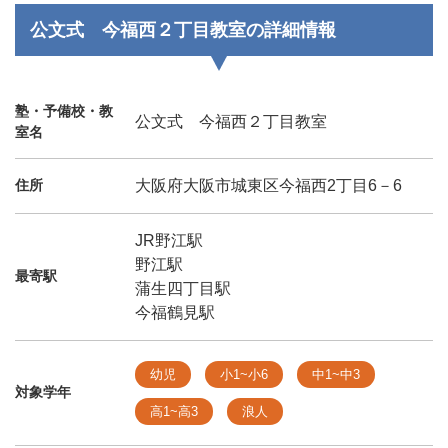
公文式 今福西２丁目教室の詳細情報
塾・予備校・教
公文式 今福西２丁目教室
室名
住所
大阪府大阪市城東区今福西2丁目6－6
JR野江駅
野江駅
最寄駅
蒲生四丁目駅
今福鶴見駅
幼児
小1~小6
中1~中3
対象学年
高1~高3
浪人