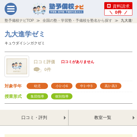
資料請求
0
件
塾予備校ナビTOP
全国の塾・学習塾・予備校を塾名から探す
九大進学
九大進学ゼミ
キュウダイシンガクゼミ
口コミ評価
口コミがありません
0件
対象学年
幼児
小1~小6
中1~中3
高1~高3
授業形式
集団指導
個別指導
口コミ・評判
教室一覧