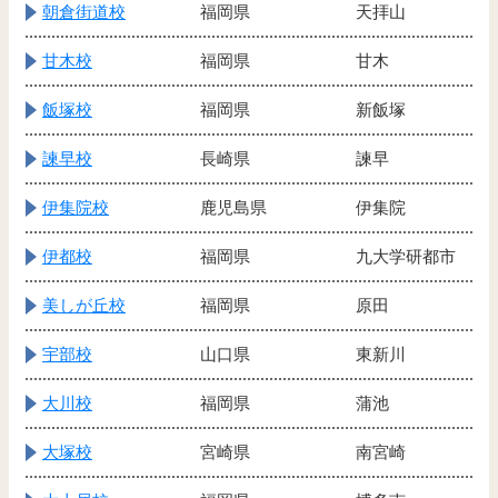
朝倉街道校
福岡県
天拝山
甘木校
福岡県
甘木
飯塚校
福岡県
新飯塚
諫早校
長崎県
諫早
伊集院校
鹿児島県
伊集院
伊都校
福岡県
九大学研都市
美しが丘校
福岡県
原田
宇部校
山口県
東新川
大川校
福岡県
蒲池
大塚校
宮崎県
南宮崎