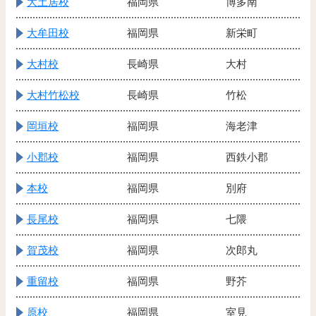
大土居校
福岡県
博多南
大牟田校
福岡県
新栄町
大村校
長崎県
大村
大村竹松校
長崎県
竹松
岡垣校
福岡県
海老津
小郡校
福岡県
西鉄小郡
本校
福岡県
別府
長尾校
福岡県
七隈
賀茂校
福岡県
次郎丸
重留校
福岡県
野芥
原校
福岡県
室見