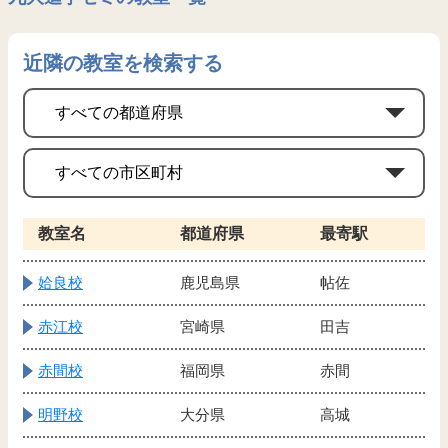
近隣の教室を検索する
教室名
都道府県
最寄駅
姶良校
鹿児島県
帖佐
赤江校
宮崎県
田吉
赤間校
福岡県
赤間
明野校
大分県
高城