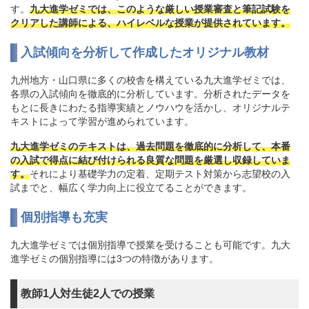
す。
九大進学ゼミでは、このような厳しい授業審査と筆記試験を
クリアした講師による、ハイレベルな授業が提供されています。
入試傾向を分析して作成したオリジナル教材
九州地方・山口県に多くの校舎を構えている九大進学ゼミでは、
各県の入試傾向を徹底的に分析しています。分析されたデータを
もとに長きにわたる指導実績とノウハウを活かし、オリジナルテ
キストによって学習が進められています。
九大進学ゼミのテキストは、過去問題を徹底的に分析して、本番
の入試で得点に結び付けられる良質な問題を厳選し収録していま
す。
それにより基礎学力の定着、定期テスト対策から志望校の入
試までと、幅広く学力向上に役立てることができます。
個別指導も充実
九大進学ゼミでは個別指導で授業を受けることも可能です。九大
進学ゼミの個別指導には3つの特徴があります。
教師1人対生徒2人での授業