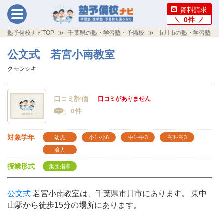
資料請求
0
件
塾予備校ナビTOP
千葉県の塾・学習塾・予備校
市川市の塾・学習塾・
公文式 若宮小南教室
クモンシキ
口コミ評価
口コミがありません
0件
対象学年
幼児
小1~小6
中1~中3
高1~高3
浪人
授業形式
集団指導
公文式
若宮小南教室は、千葉県市川市にあります。 東中
山駅から徒歩15分の場所にあります。