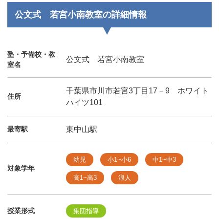
公文式 若宮小南教室の詳細情報
塾・予備校・教
公文式 若宮小南教室
室名
千葉県市川市若宮3丁目17－9 ホワイト
住所
ハイツ101
最寄駅
東中山駅
幼児
小1~小6
中1~中3
対象学年
高1~高3
浪人
授業形式
集団指導