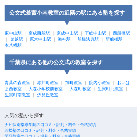
公文式若宮小南教室の近隣の駅にある塾を探す
東中山駅
｜
京成西船駅
｜
京成中山駅
｜
下総中山駅
｜
西船橋駅
｜
鬼越駅
｜
原木中山駅
｜
海神駅
｜
船橋法典駅
｜
新船橋駅
｜
本八幡駅
千葉県にある他の公文式の教室を探す
青葉の森教室
｜
赤井町教室
｜
旭町教室
｜
院内小教室
｜
おいは
ま西教室
｜
大森小学校前教室
｜
大森町教室
｜
生実町北教室
｜
生実町南教室
｜
汐見丘教室
人気の塾から探す
ナビ個別指導学院の口コミ・評判・料金・合格実績
若松塾の口コミ・評判・料金・合格実績
学研教室の口コミ・評判・料金・合格実績