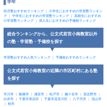
学年
幼児塾おすすめランキング
｜
小学生におすすめの学習塾ランキン
グ
｜
中学生におすすめの学習塾ランキング
｜
高校生におすすめ
の学習塾ランキング
｜
浪人生におすすめの予備校ランキング
総合ランキングから、公文式若宮小南教室以外
の塾・学習塾・予備校を探す
学習塾おすすめ人気ランキング
｜
予備校おすすめランキング
公文式若宮小南教室の近隣の市区町村にある塾
を探す
市川市
｜
船橋市
｜
浦安市
｜
松戸市
｜
鎌ケ谷市
｜
習志野市
｜
白井市
｜
千葉市美浜区
｜
千葉市花見川区
｜
八千代市
｜
流山市
｜
柏市